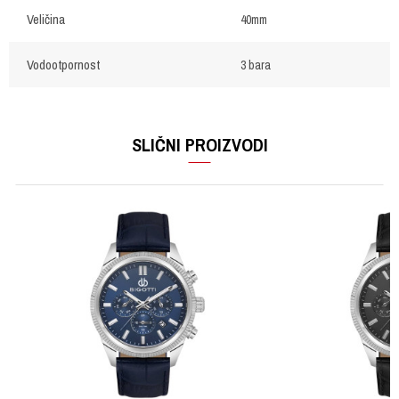
Veličina
40mm
Vodootpornost
3 bara
OSTAVI KOMENTAR
Ime/Nadimak
SLIČNI PROIZVODI
Email
Poruka