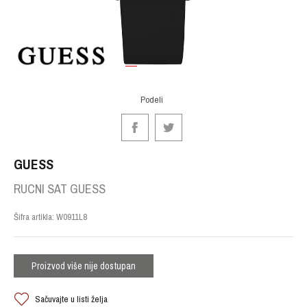
1
2
3
Podeli
GUESS
RUCNI SAT GUESS
Šifra artikla:
W0911L8
Proizvod više nije dostupan
Sačuvajte u listi želja