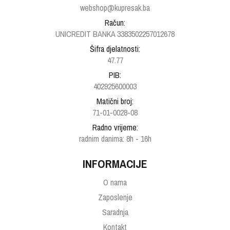
webshop@kupresak.ba
Račun:
UNICREDIT BANKA 3383502257012678
Šifra djelatnosti:
47.77
PIB:
402925600003
Matični broj:
71-01-0028-08
Radno vrijeme:
radnim danima: 8h - 16h
INFORMACIJE
O nama
Zaposlenje
Saradnja
Kontakt