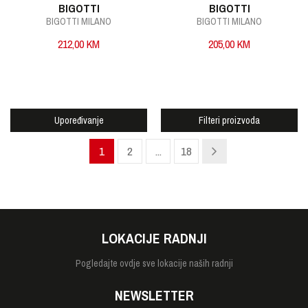
BIGOTTI
BIGOTTI
BIGOTTI MILANO
BIGOTTI MILANO
212,00
KM
205,00
KM
Upoređivanje
Filteri proizvoda
1
2
...
18
LOKACIJE RADNJI
Pogledajte
ovdje sve lokacije naših radnji
NEWSLETTER