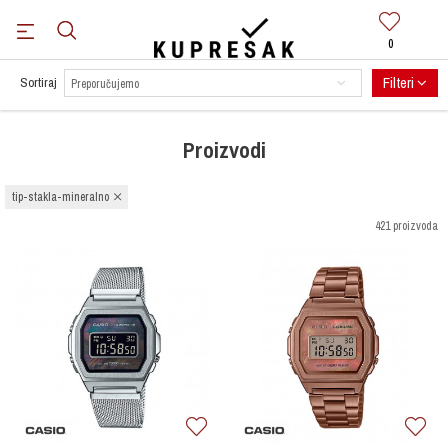
0
BESPLATNA DOSTAVA
za sve narudžbe preko 100 KM.
Saznaj više
Filteri
Sortiraj
Proizvodi
tip-stakla-mineralno
421 proizvoda