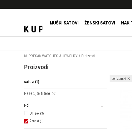
E!
SIGURNO PLAĆANJE PLATNIM KARTICAMA!
MUŠKI SATOVI
ŽENSKI SATOVI
NAKI
KUPREŠAK WATCHES & JEWELRY
Proizvodi
Proizvodi
pol-zenski
satovi
(1)
Resetujte filtere
Pol
Unisex (3)
Ženski (1)