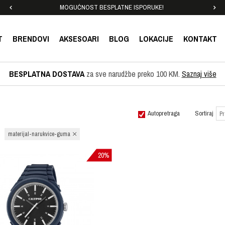
MOGUĆNOST BESPLATNE ISPORUKE!
T
BRENDOVI
AKSESOARI
BLOG
LOKACIJE
KONTAKT
BESPLATNA DOSTAVA
za sve narudžbe preko 100 KM.
Saznaj više
Autopretraga
Sortiraj
materijal-narukvice-guma
20
%