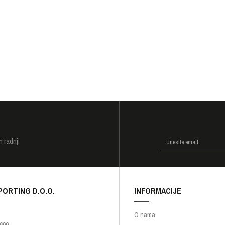
I
h radnji
PORTING D.O.O.
INFORMACIJE
O nama