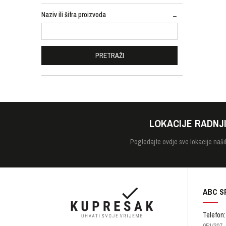
Naziv ili šifra proizvoda
PRETRAŽI
LOKACIJE RADNJ
Pogledajte
ovdje sve lokacije naši
ABC S
Telefon: