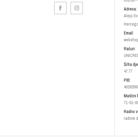
051/307-
Adresa:
Aleja Sv
Hercego
Email:
websho
Račun:
UNICRED
Šifra dje
47.77
PIB:
4029256
Matični 
71-01-0
Radno v
radnim d