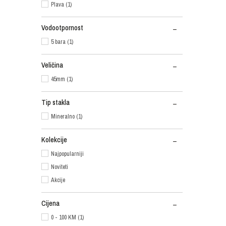
Plava (1)
Vodootpornost
5 bara (1)
Veličina
45mm (1)
Tip stakla
Mineralno (1)
Kolekcije
Najpopularniji
Noviteti
Akcije
Cijena
0 - 100 KM (1)