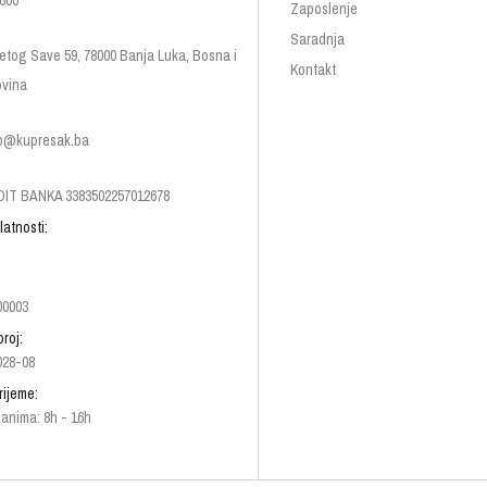
600
Zaposlenje
Saradnja
etog Save 59, 78000 Banja Luka, Bosna i
Kontakt
vina
p@kupresak.ba
IT BANKA 3383502257012678
latnosti:
00003
broj:
028-08
rijeme:
anima: 8h - 16h