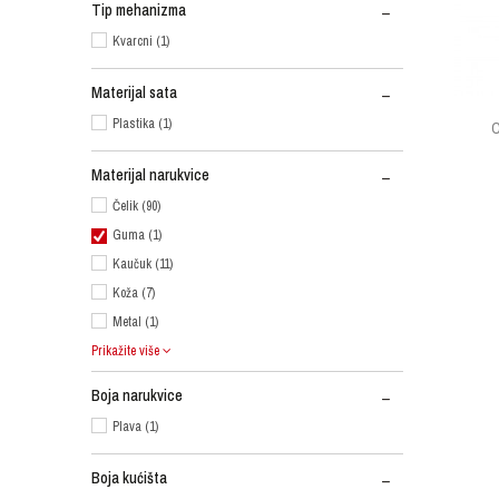
Tip mehanizma
Kvarcni (1)
Materijal sata
Plastika (1)
C
Materijal narukvice
Čelik (90)
Guma (1)
Kaučuk (11)
Koža (7)
Metal (1)
Prikažite više
Boja narukvice
Plava (1)
Boja kućišta