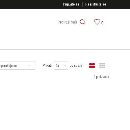
SIGURNO PLAĆANJE PLATNIM KARTICAMA!
Prijavite se
Registrujte se
0
Pretraži sajt
Prikaži
po strani
1 proizvoda