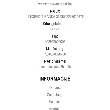
webshop@kupresak.ba
Račun:
UNICREDIT BANKA 3383502257012678
Šifra djelatnosti:
47.77
PIB:
402925600003
Matični broj:
71-01-0028-08
Radno vrijeme:
radnim danima: 8h - 16h
INFORMACIJE
O nama
Zaposlenje
Saradnja
Kontakt