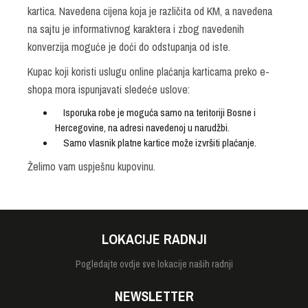
kartica. Navedena cijena koja je različita od KM, a navedena
na sajtu je informativnog karaktera i zbog navedenih
konverzija moguće je doći do odstupanja od iste.
Kupac koji koristi uslugu online plaćanja karticama preko e-
shopa mora ispunjavati sledeće uslove:
Isporuka robe je moguća samo na teritoriji Bosne i
Hercegovine, na adresi navedenoj u narudžbi.
Samo vlasnik platne kartice može izvršiti plaćanje.
Želimo vam uspješnu kupovinu.
LOKACIJE RADNJI
Pogledajte
ovdje sve lokacije naših radnji
NEWSLETTER