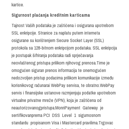
kartice.
Sigurnost plaćanja kreditnim karticama
Tajnost Vaših podataka je zaštićena i osigurana upotrebom
SSL enkripcije. Stranice za naplatu putem interneta
osigurane su korištenjem Secure Socket Layer (SSL)
protokola sa 128-bitnom enkripcijom podataka. SSL enkripcija
je postupak šifriranja podataka radi sprječavanja
neovlaštenog pristupa prilikom njihovog prenosa.Time je
omogućen siguran prenos informacija te onemogućen
nedozvoljen pristup podacima prilikom komunikacije između
korisnikovog računarai WebPay servisa, te obratno.WebPay
servis i finansijske ustanove razmjenjuju podatke upotrebom
virtualne privatne mreže (VPN), koja je zaštićena od
neautorizovanogpristupa.MonriPayment Gateway je
sertifikovanprema PCI DSS Level 1 sigurnosnom
standardu propisanom Visa i Mastercard pravilima.Trgovac