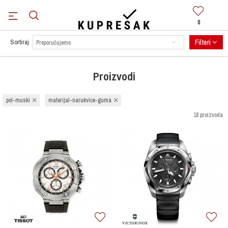
0
BESPLATNA DOSTAVA
za sve narudžbe preko 100 KM.
Saznaj više
Filteri
Sortiraj
Proizvodi
pol-muski
materijal-narukvice-guma
18 proizvoda