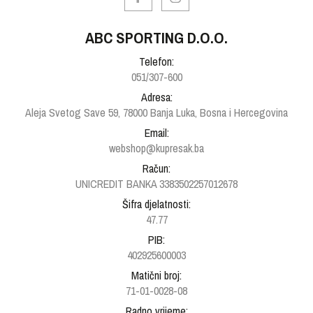
ABC SPORTING D.O.O.
Telefon:
051/307-600
Adresa:
Aleja Svetog Save 59, 78000 Banja Luka, Bosna i Hercegovina
Email:
webshop@kupresak.ba
Račun:
UNICREDIT BANKA 3383502257012678
Šifra djelatnosti:
47.77
PIB:
402925600003
Matični broj:
71-01-0028-08
Radno vrijeme: