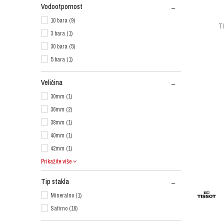
Vodootpornost
10 bara (9)
T
3 bara (1)
30 bara (5)
5 bara (1)
Veličina
30mm (1)
36mm (2)
38mm (1)
40mm (1)
42mm (1)
Prikažite više
Tip stakla
Mineralno (1)
Safirno (16)