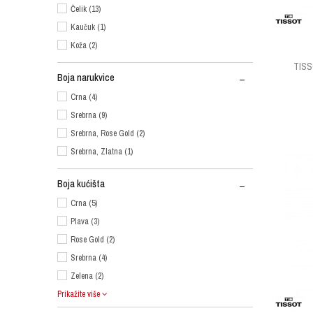
Čelik (13)
Kaučuk (1)
Koža (2)
TIS
Boja narukvice
Crna (4)
Srebrna (9)
Srebrna, Rose Gold (2)
Srebrna, Zlatna (1)
Boja kućišta
Crna (5)
Plava (3)
Rose Gold (2)
Srebrna (4)
Zelena (2)
Prikažite više