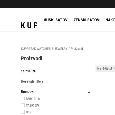
E!
SIGURNO PLAĆANJE PLATNIM KARTICAMA!
MUŠKI SATOVI
ŽENSKI SATOVI
NAKI
KUPREŠAK WATCHES & JEWELRY
Proizvodi
Proizvodi
brend-tissot
satovi
(59)
Resetujte filtere
Brendovi
BABY-G (1)
CASIO (75)
CK (1)