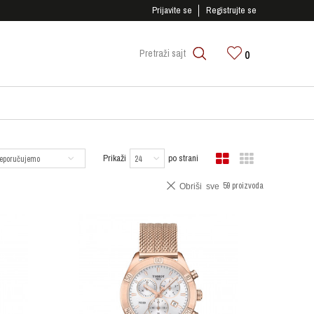
SIGURNO PLAĆANJE PLATNIM KARTICAMA!
Prijavite se
Registrujte se
0
Pretraži sajt
Prikaži
po strani
59 proizvoda
Obriši sve