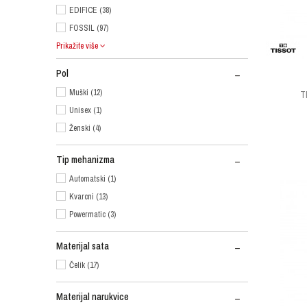
EDIFICE (38)
FOSSIL (97)
Prikažite više
Pol
Muški (12)
T
Unisex (1)
Ženski (4)
Tip mehanizma
Automatski (1)
Kvarcni (13)
Powermatic (3)
Materijal sata
Čelik (17)
Materijal narukvice