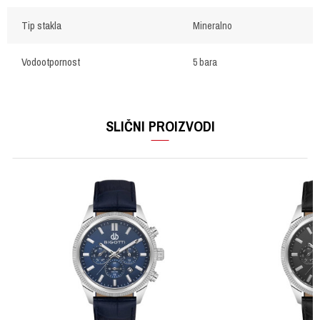
Tip stakla
Mineralno
Vodootpornost
5 bara
OSTAVI KOMENTAR
Ime/Nadimak
SLIČNI PROIZVODI
Email
Poruka