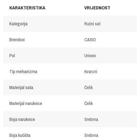
KARAKTERISTIKA
VRIJEDNOST
Kategorija
Ručni sat
Brendovi
CASIO
Pol
Unisex
Tip mehanizma
Kvarcni
Materijal sata
Čelik
Materijal narukvice
Čelik
Boja narukvice
Srebrna
Boja kućišta
Srebrna