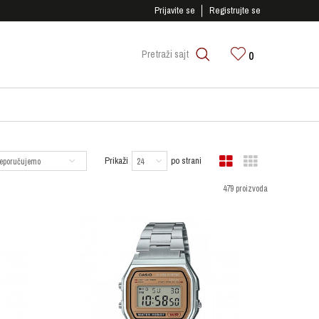
SIGURNO PLAĆANJE PLATNIM KARTICAMA!
Prijavite se
Registrujte se
0
Pretraži sajt
Prikaži
po strani
479 proizvoda