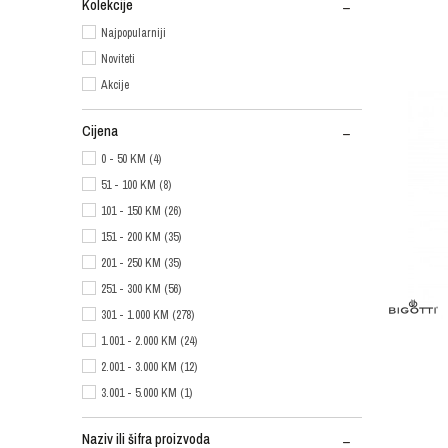
Kolekcije
Najpopularniji
Noviteti
Akcije
Cijena
0 - 50 KM (4)
51 - 100 KM (8)
101 - 150 KM (26)
151 - 200 KM (35)
201 - 250 KM (35)
251 - 300 KM (56)
301 - 1.000 KM (278)
1.001 - 2.000 KM (24)
2.001 - 3.000 KM (12)
3.001 - 5.000 KM (1)
Naziv ili šifra proizvoda