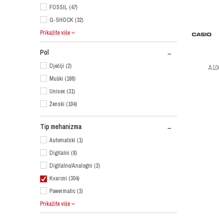
FOSSIL (47)
G-SHOCK (32)
Prikažite više
Pol
Dječiji (2)
A10
Muški (166)
Unisex (31)
Ženski (104)
Tip mehanizma
Automatski (1)
Digitalni (8)
Digitalno/Analogni (2)
Kvarcni (304)
Powermatic (3)
Prikažite više