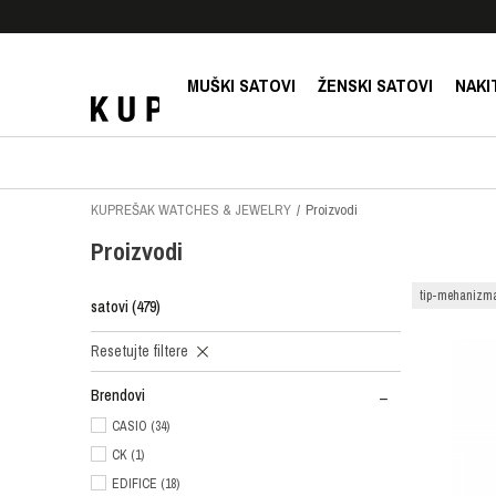
E!
SIGURNO PLAĆANJE PLATNIM KARTICAMA!
MUŠKI SATOVI
ŽENSKI SATOVI
NAKI
KUPREŠAK WATCHES & JEWELRY
Proizvodi
Proizvodi
tip-mehanizma
satovi
(479)
Resetujte filtere
Brendovi
CASIO (34)
CK (1)
EDIFICE (18)