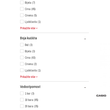
Bijela (7)
Crna (65)
Crvena (5)
Ljubičasta (1)
Prikažite više
Boja kućišta
Bež (3)
Bijela (3)
Crna (63)
Crvena (2)
Ljubičasta (1)
Prikažite više
Vodootpornost
1 bar (3)
10 bara (95)
20 bara (35)