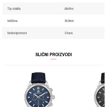
Tip stakla
Akrilno
Veličina
36.8mm
Vodootpornost
3 bara
OSTAVI KOMENTAR
Ime/Nadimak
SLIČNI PROIZVODI
Email
Poruka