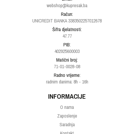
webshop@kupresak.ba
Račun:
UNICREDIT BANKA 3383502257012678
Šifra djelatnosti:
47.77
PIB:
402925600003
Matični broj:
71-01-0028-08
Radno vrijeme:
radnim danima: 8h - 16h
INFORMACIJE
O nama
Zaposlenje
Saradnja
Kontakt