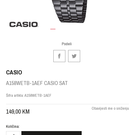
1
2
3
4
Podeli
CASIO
A158WETB-1AEF CASIO SAT
Šifra artikla:
A158WETB-1AEF
Obavijesti me o sniženju
149,00
KM
Količina: