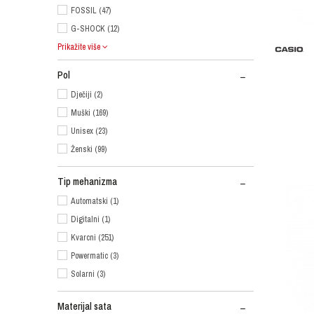
FOSSIL (47)
G-SHOCK (12)
Prikažite više
Pol
Dječiji (2)
Muški (169)
Unisex (23)
Ženski (99)
Tip mehanizma
Automatski (1)
Digitalni (1)
Kvarcni (251)
Powermatic (3)
Solarni (3)
Materijal sata