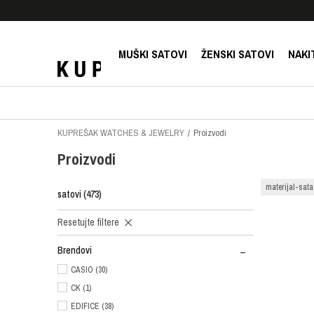
E!
SIGURNO PLAĆANJE PLATNIM KARTICAMA!
MUŠKI SATOVI
ŽENSKI SATOVI
NAKI
KUPREŠAK WATCHES & JEWELRY
Proizvodi
Proizvodi
materijal-sata
satovi
(473)
Resetujte filtere
Brendovi
CASIO (30)
CK (1)
EDIFICE (38)