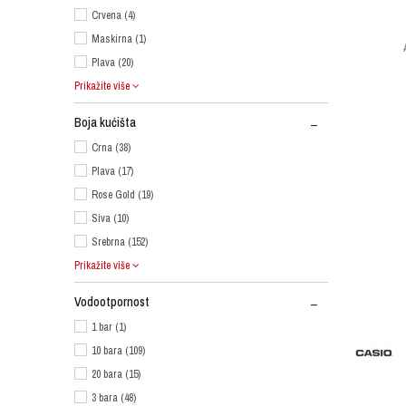
Crvena (4)
Maskirna (1)
Plava (20)
Prikažite više
Boja kućišta
Crna (38)
Plava (17)
Rose Gold (19)
Siva (10)
Srebrna (152)
Prikažite više
Vodootpornost
1 bar (1)
10 bara (109)
20 bara (15)
3 bara (48)