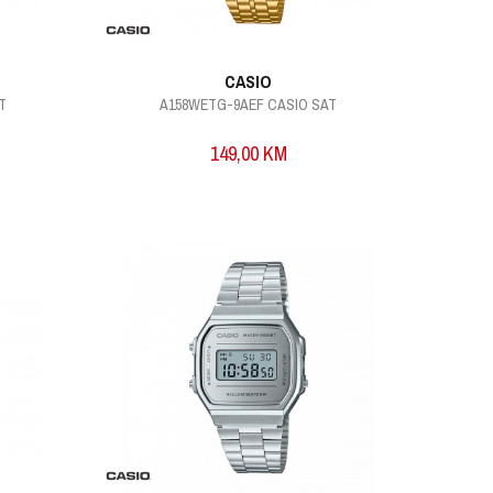
CASIO
T
A158WETG-9AEF CASIO SAT
149,00
KM