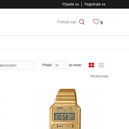
SIGURNO PLAĆANJE PLATNIM KARTICAMA!
Prijavite se
Registrujte se
0
Pretraži sajt
Prikaži
po strani
474 proizvoda