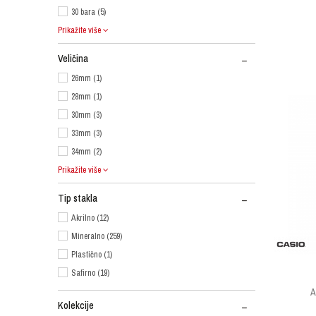
30 bara (5)
Prikažite više
Veličina
26mm (1)
28mm (1)
30mm (3)
33mm (3)
34mm (2)
Prikažite više
Tip stakla
Akrilno (12)
Mineralno (259)
Plastično (1)
Safirno (19)
A
Kolekcije