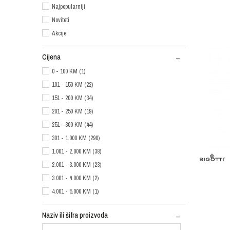
Najpopularniji
Noviteti
Akcije
Cijena
0 - 100 KM (1)
101 - 150 KM (22)
151 - 200 KM (34)
201 - 250 KM (19)
251 - 300 KM (44)
301 - 1.000 KM (290)
1.001 - 2.000 KM (38)
2.001 - 3.000 KM (23)
3.001 - 4.000 KM (2)
4.001 - 5.000 KM (1)
Naziv ili šifra proizvoda