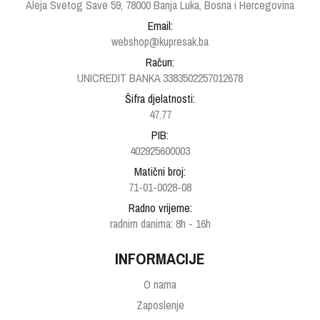
Aleja Svetog Save 59, 78000 Banja Luka, Bosna i Hercegovina
Email:
webshop@kupresak.ba
Račun:
UNICREDIT BANKA 3383502257012678
Šifra djelatnosti:
47.77
PIB:
402925600003
Matični broj:
71-01-0028-08
Radno vrijeme:
radnim danima: 8h - 16h
INFORMACIJE
O nama
Zaposlenje