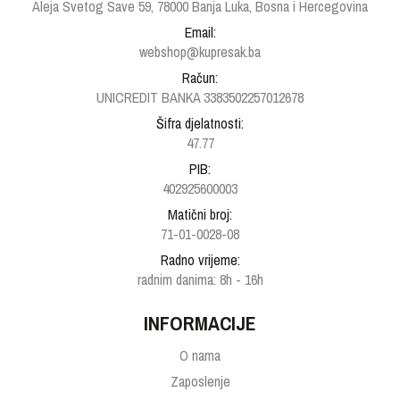
Aleja Svetog Save 59, 78000 Banja Luka, Bosna i Hercegovina
Email:
webshop@kupresak.ba
Račun:
UNICREDIT BANKA 3383502257012678
Šifra djelatnosti:
47.77
PIB:
402925600003
Matični broj:
71-01-0028-08
Radno vrijeme:
radnim danima: 8h - 16h
INFORMACIJE
O nama
Zaposlenje