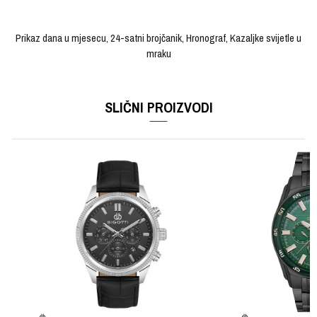
Prikaz dana u mjesecu, 24-satni brojčanik, Hronograf, Kazaljke svijetle u
mraku
OSTAVI KOMENTAR
KARAKTERISTIKA
VRIJEDNOST
Ime/Nadimak
SLIČNI PROIZVODI
Kategorija
Ručni sat
Brendovi
MICHAEL KORS
Email
Pol
Muški
Tip mehanizma
Kvarcni
Poruka
Materijal sata
Čelik
Materijal narukvice
Čelik