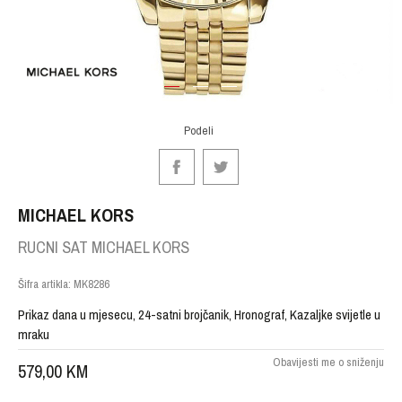
1
2
3
Podeli
MICHAEL KORS
RUCNI SAT MICHAEL KORS
Šifra artikla:
MK8286
Prikaz dana u mjesecu, 24-satni brojčanik, Hronograf, Kazaljke svijetle u
mraku
Obavijesti me o sniženju
579,00
KM