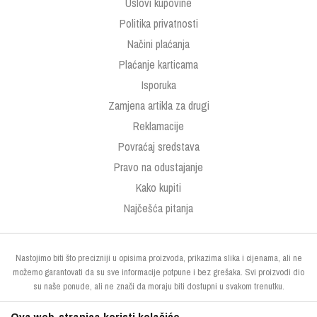
Uslovi kupovine
Politika privatnosti
Načini plaćanja
Plaćanje karticama
Isporuka
Zamjena artikla za drugi
Reklamacije
Povraćaj sredstava
Pravo na odustajanje
Kako kupiti
Najčešća pitanja
Nastojimo biti što precizniji u opisima proizvoda, prikazima slika i cijenama, ali ne
možemo garantovati da su sve informacije potpune i bez grešaka. Svi proizvodi dio
su naše ponude, ali ne znači da moraju biti dostupni u svakom trenutku.
Ova web-stranica koristi kolačiće