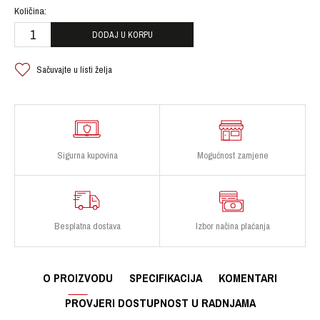
Količina:
DODAJ U KORPU
Sačuvajte u listi želja
Sigurna kupovina
Mogućnost zamjene
Besplatna dostava
Izbor načina plaćanja
O PROIZVODU
SPECIFIKACIJA
KOMENTARI
PROVJERI DOSTUPNOST U RADNJAMA