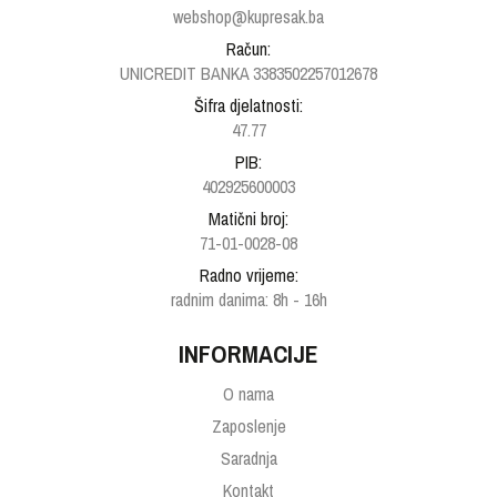
webshop@kupresak.ba
Račun:
UNICREDIT BANKA 3383502257012678
Šifra djelatnosti:
47.77
PIB:
402925600003
Matični broj:
71-01-0028-08
Radno vrijeme:
radnim danima: 8h - 16h
INFORMACIJE
O nama
Zaposlenje
Saradnja
Kontakt