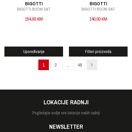
BIGOTTI
BIGOTTI
BIGOTTI RUCNI SAT
BIGOTTI RUCNI SAT
154,00
KM
140,00
KM
Upoređivanje
Filteri proizvoda
1
2
...
48
LOKACIJE RADNJI
Pogledajte
ovdje sve lokacije naših radnji
NEWSLETTER