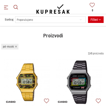
0
BESPLATNA DOSTAVA
za sve narudžbe preko 100 KM.
Saznaj više
Filteri
Sortiraj
Proizvodi
pol-muski
1145 proizvoda