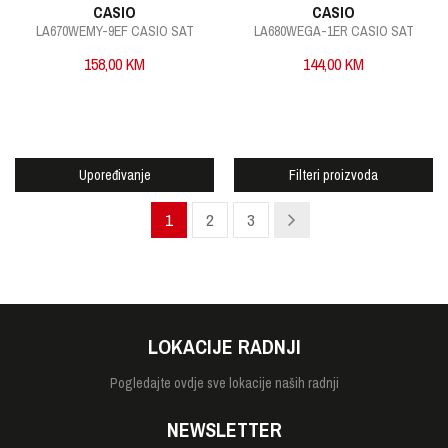
CASIO
CASIO
LA670WEMY-9EF CASIO SAT
LA680WEGA-1ER CASIO SAT
158,00
KM
144,00
KM
Upoređivanje
Filteri proizvoda
1
2
3
LOKACIJE RADNJI
Pogledajte
ovdje sve lokacije naših radnji
NEWSLETTER