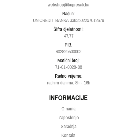
webshop@kupresak.ba
Račun:
UNICREDIT BANKA 3383502257012678
Šifra djelatnosti:
47.77
PIB:
402925600003
Matični broj:
71-01-0028-08
Radno vrijeme:
radnim danima: 8h - 16h
INFORMACIJE
O nama
Zaposlenje
Saradnja
Kontakt