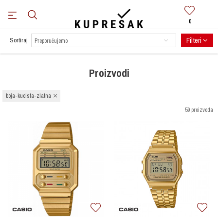
0
BESPLATNA DOSTAVA
za sve narudžbe preko 100 KM.
Saznaj više
Filteri
Sortiraj
Proizvodi
boja-kucista-zlatna
59 proizvoda