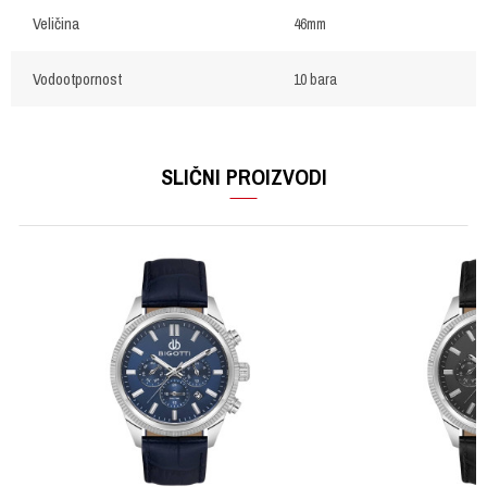
Veličina
46mm
Vodootpornost
10 bara
OSTAVI KOMENTAR
Ime/Nadimak
SLIČNI PROIZVODI
Email
Poruka