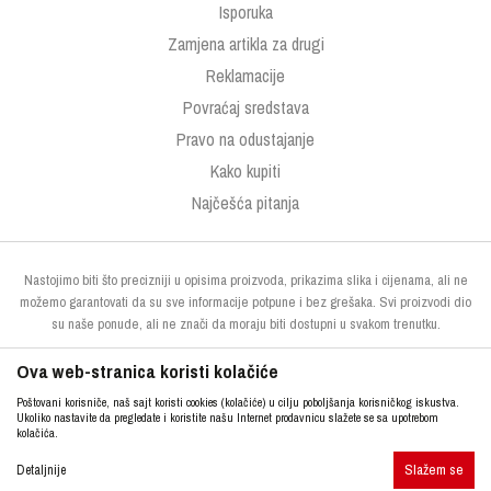
Isporuka
Zamjena artikla za drugi
Reklamacije
Povraćaj sredstava
Pravo na odustajanje
Kako kupiti
Najčešća pitanja
Nastojimo biti što precizniji u opisima proizvoda, prikazima slika i cijenama, ali ne
možemo garantovati da su sve informacije potpune i bez grešaka. Svi proizvodi dio
su naše ponude, ali ne znači da moraju biti dostupni u svakom trenutku.
Ova web-stranica koristi kolačiće
Poštovani korisniče, naš sajt koristi cookies (kolačiće) u cilju poboljšanja korisničkog iskustva.
Ukoliko nastavite da pregledate i koristite našu Internet prodavnicu slažete se sa upotrebom
kolačića.
Slažem se
http://www.kupresak.ba
NB SOFT
Detaljnije
©2026
, Izrada
. Sva prava zadržana.