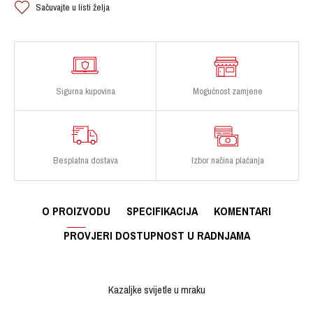
Sačuvajte u listi želja
Sigurna kupovina
Mogućnost zamjene
Besplatna dostava
Izbor načina plaćanja
O PROIZVODU
SPECIFIKACIJA
KOMENTARI
PROVJERI DOSTUPNOST U RADNJAMA
Kazaljke svijetle u mraku