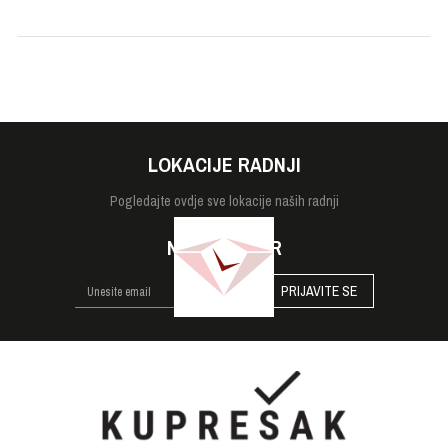
Tip stakla
Mineralno
Veličina
48.5mm
Vodootpornost
20 bara
LOKACIJE RADNJI
Pogledajte
ovdje sve lokacije naših radnji
NEWSLETTER
PRIJAVITE SE