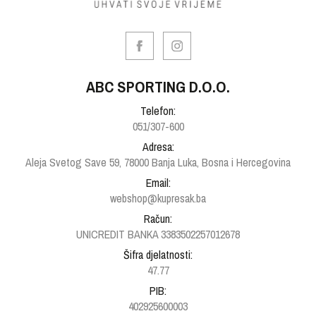
ABC SPORTING D.O.O.
Telefon:
051/307-600
Adresa:
Aleja Svetog Save 59, 78000 Banja Luka, Bosna i Hercegovina
Email:
webshop@kupresak.ba
Račun:
UNICREDIT BANKA 3383502257012678
Šifra djelatnosti:
47.77
PIB:
402925600003