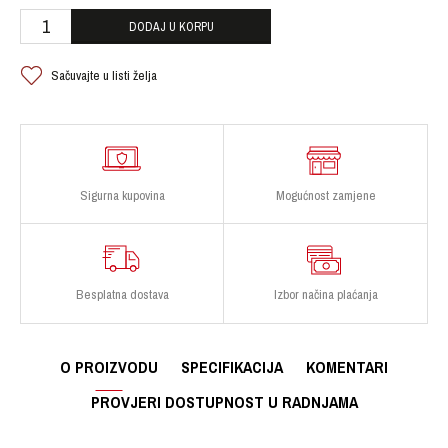
DODAJ U KORPU
Sačuvajte u listi želja
Sigurna kupovina
Mogućnost zamjene
Besplatna dostava
Izbor načina plaćanja
O PROIZVODU
SPECIFIKACIJA
KOMENTARI
PROVJERI DOSTUPNOST U RADNJAMA