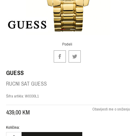
1
2
Podeli
GUESS
RUCNI SAT GUESS
Šifra artikla:
W0330L1
Obavijesti me o sniženju
439,00
KM
Količina: