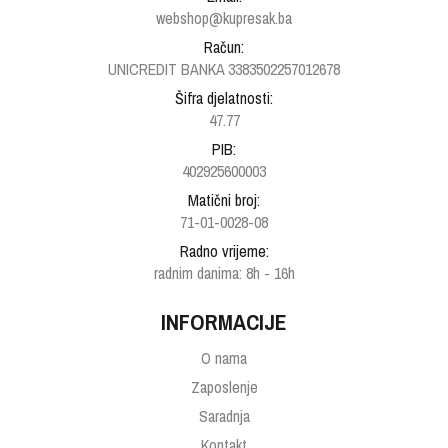
webshop@kupresak.ba
Račun:
UNICREDIT BANKA 3383502257012678
Šifra djelatnosti:
47.77
PIB:
402925600003
Matični broj:
71-01-0028-08
Radno vrijeme:
radnim danima: 8h - 16h
INFORMACIJE
O nama
Zaposlenje
Saradnja
Kontakt