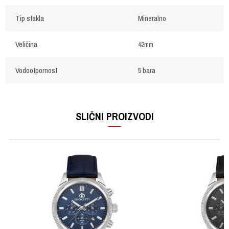
Tip stakla
Mineralno
Veličina
42mm
Vodootpornost
5 bara
OSTAVI KOMENTAR
Ime/Nadimak
SLIČNI PROIZVODI
Email
Poruka