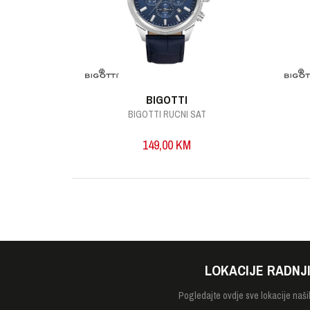
POŠALJI
BIGOTTI
AT
BIGOTTI RUCNI SAT
149,00
KM
LOKACIJE RADNJ
Pogledajte
ovdje sve lokacije naši