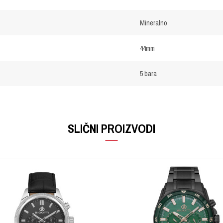
Mineralno
44mm
5 bara
Email
SLIČNI PROIZVODI