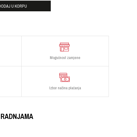
DODAJ U KORPU
Mogućnost zamjene
Izbor načina plaćanja
 RADNJAMA