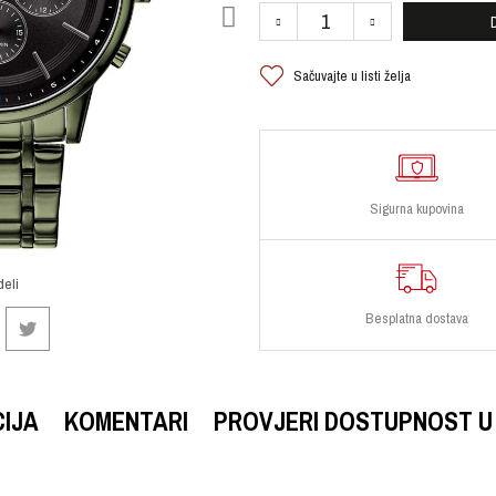
Sačuvajte u listi želja
Sigurna kupovina
deli
Besplatna dostava
CIJA
KOMENTARI
PROVJERI DOSTUPNOST U