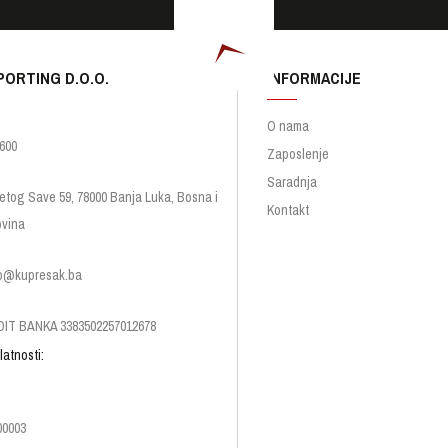
PORTING D.O.O.
INFORMACIJE
O nama
600
Zaposlenje
Saradnja
etog Save 59, 78000 Banja Luka, Bosna i
Kontakt
vina
p@kupresak.ba
IT BANKA 3383502257012678
latnosti:
00003