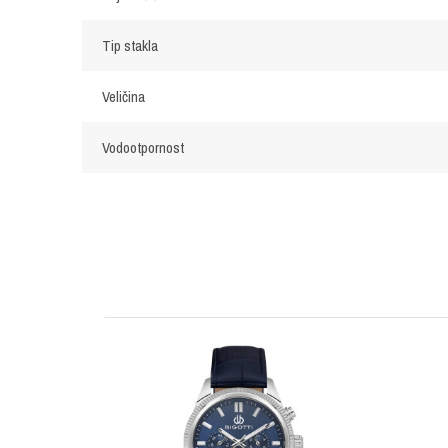
Tip stakla
Veličina
Vodootpornost
OSTAVI KOMENTAR
Ime/Nadimak
Poruka