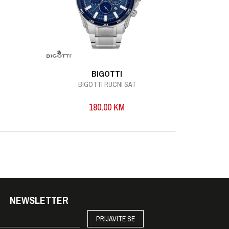
BIGOTTI
BIGOTTI RUCNI SAT
B
180,00
KM
NEWSLETTER
PRIJAVITE SE