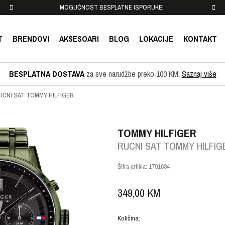
MOGUĆNOST BESPLATNE ISPORUKE!
T
BRENDOVI
AKSESOARI
BLOG
LOKACIJE
KONTAKT
BESPLATNA DOSTAVA
za sve narudžbe preko 100 KM.
Saznaj više
UCNI SAT TOMMY HILFIGER
TOMMY HILFIGER
RUCNI SAT TOMMY HILFIG
Šifra artikla:
1791634
349,00
KM
Količina: