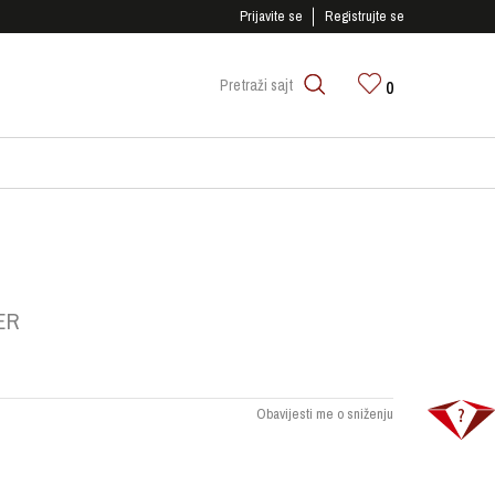
SIGURNO PLAĆANJE PLATNIM KARTICAMA!
Prijavite se
Registrujte se
0
Pretraži sajt
ER
Obavijesti me o sniženju