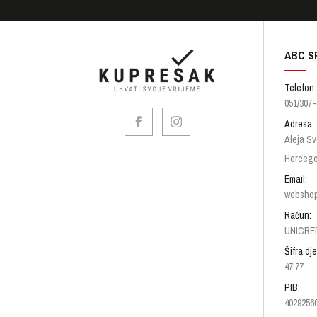
ABC S
Telefon:
051/307-
Adresa:
Aleja Sv
Hercego
Email:
websho
Račun:
UNICRED
Šifra dje
47.77
PIB:
4029256