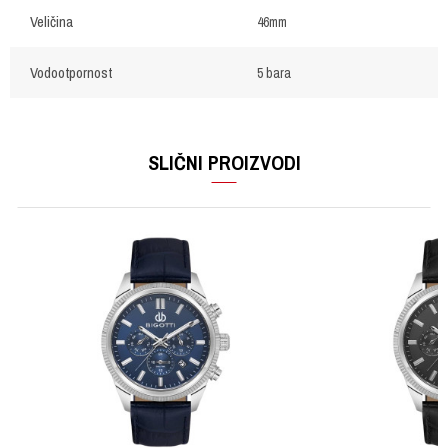
Veličina
46mm
Vodootpornost
5 bara
OSTAVI KOMENTAR
Ime/Nadimak
SLIČNI PROIZVODI
Email
Poruka