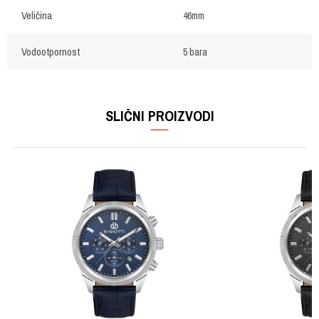
Veličina
46mm
Vodootpornost
5 bara
OSTAVI KOMENTAR
Ime/Nadimak
SLIČNI PROIZVODI
Email
Poruka