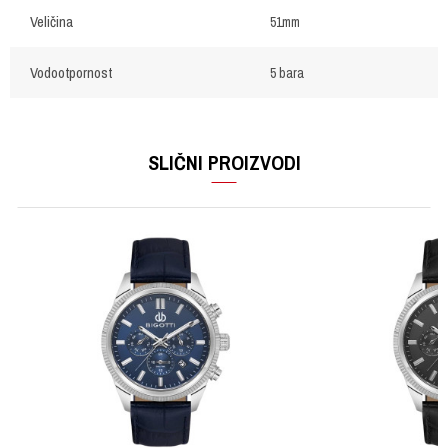
Veličina
51mm
Vodootpornost
5 bara
OSTAVI KOMENTAR
Ime/Nadimak
SLIČNI PROIZVODI
Email
Poruka