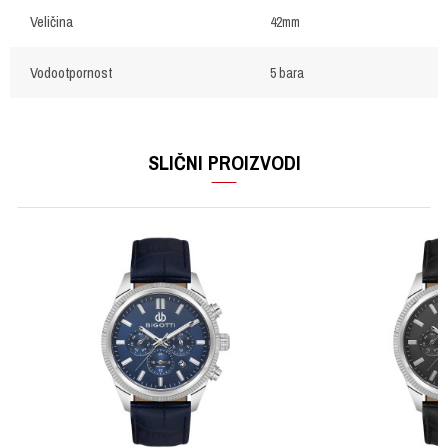
Veličina
42mm
Vodootpornost
5 bara
OSTAVI KOMENTAR
Ime/Nadimak
SLIČNI PROIZVODI
Email
Poruka