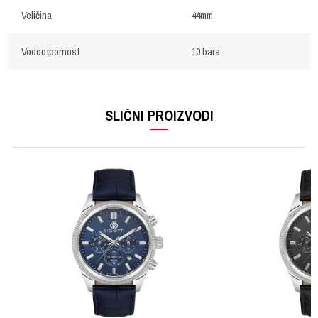
Veličina
44mm
Vodootpornost
10 bara
OSTAVI KOMENTAR
Ime/Nadimak
SLIČNI PROIZVODI
Email
Poruka