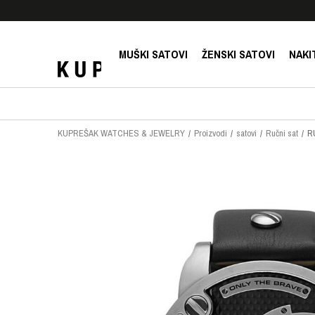
E!
SIGURNO PLAĆANJE PLATNIM KARTICAMA!
MUŠKI SATOVI
ŽENSKI SATOVI
NAKI
KUPREŠAK WATCHES & JEWELRY
Proizvodi
satovi
Ručni sat
R