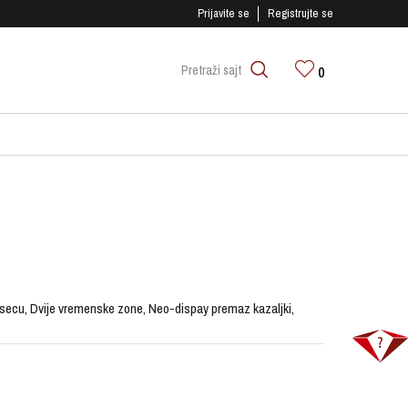
SIGURNO PLAĆANJE PLATNIM KARTICAMA!
Prijavite se
Registrujte se
0
Pretraži sajt
jesecu, Dvije vremenske zone, Neo-dispay premaz kazaljki,