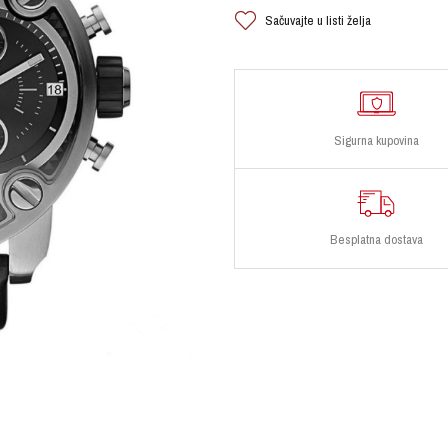
Sačuvajte u listi želja
Sigurna kupovina
Besplatna dostava