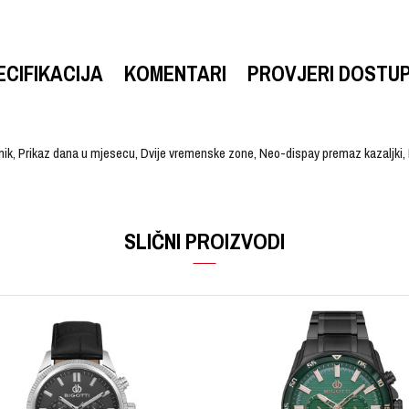
ECIFIKACIJA
KOMENTARI
PROVJERI DOSTU
anik, Prikaz dana u mjesecu, Dvije vremenske zone, Neo-dispay premaz kazaljk
VRIJEDNOST
Email
Ručni sat
SLIČNI PROIZVODI
Muški
Kvarcni
Čelik