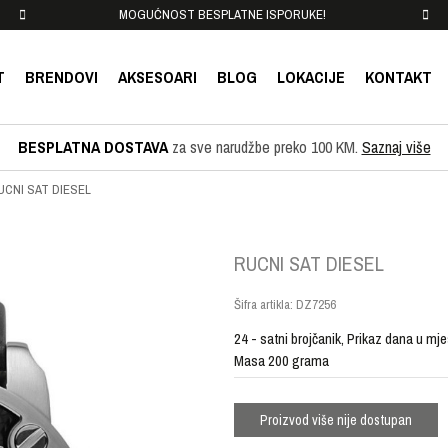
MOGUĆNOST BESPLATNE ISPORUKE!
T
BRENDOVI
AKSESOARI
BLOG
LOKACIJE
KONTAKT
BESPLATNA DOSTAVA
za sve narudžbe preko 100 KM.
Saznaj više
UCNI SAT DIESEL
RUCNI SAT DIESEL
Šifra artikla:
DZ7256
24 - satni brojčanik, Prikaz dana u m
Masa 200 grama
Proizvod više nije dostupan