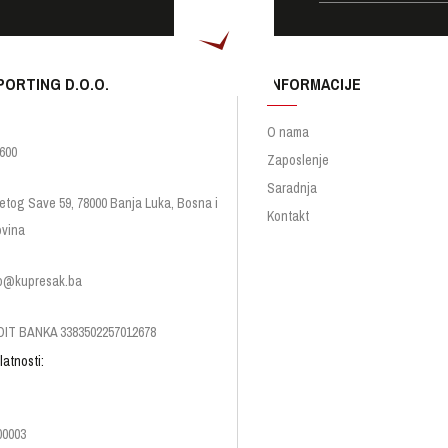
PORTING D.O.O.
INFORMACIJE
O nama
600
Zaposlenje
Saradnja
etog Save 59, 78000 Banja Luka, Bosna i
Kontakt
vina
p@kupresak.ba
IT BANKA 3383502257012678
latnosti:
00003