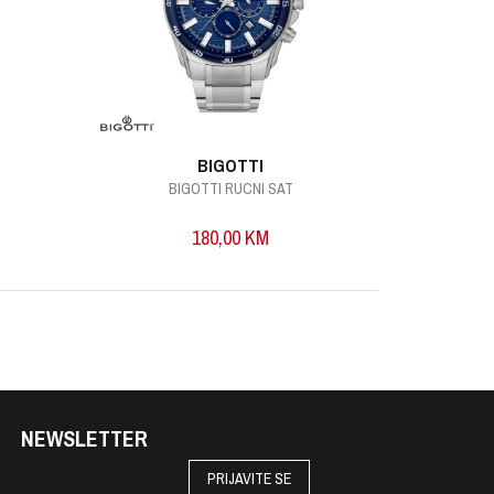
BIGOTTI
BIGOTTI RUCNI SAT
B
180,00
KM
NEWSLETTER
PRIJAVITE SE