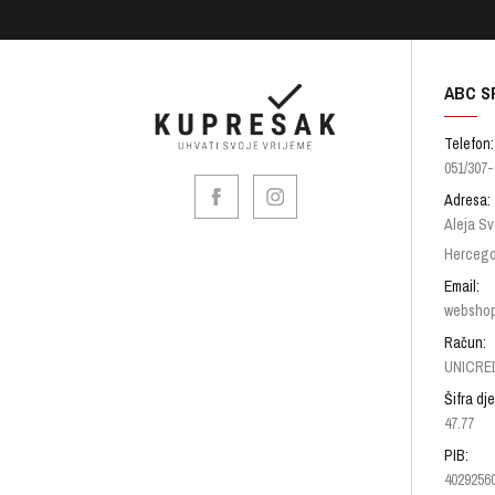
ABC S
Telefon:
051/307-
Adresa:
Aleja Sv
Hercego
Email:
websho
Račun:
UNICRED
Šifra dje
47.77
PIB:
4029256