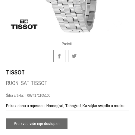
1
2
3
Podeli
TISSOT
RUCNI SAT TISSOT
Šifra artikla:
T0674171105100
Prikaz dana u mjesecu, Hronograf, Tahograf, Kazaljke svijetle u mraku
Proizvod više nije dostupan