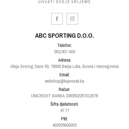
ABC SPORTING D.O.O.
Telefon:
051/307-600
Adresa:
Aleja Svetog Save 59, 78000 Banja Luka, Bosna i Hercegovina
Email:
webshop@kupresak.ba
Račun:
UNICREDIT BANKA 3383502257012678
Šifra djelatnosti:
47.77
PIB:
402925600003