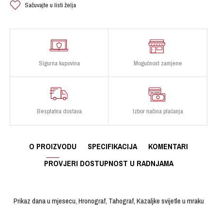
Sačuvajte u listi želja
Sigurna kupovina
Mogućnost zamjene
Besplatna dostava
Izbor načina plaćanja
O PROIZVODU
SPECIFIKACIJA
KOMENTARI
PROVJERI DOSTUPNOST U RADNJAMA
Prikaz dana u mjesecu, Hronograf, Tahograf, Kazaljke svijetle u mraku