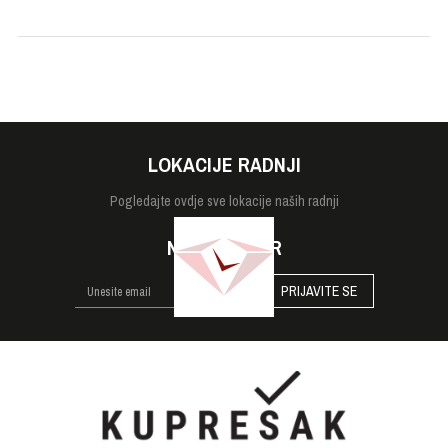
Tip stakla
Safirno
Veličina
42mm
Vodootpornost
20 bara
LOKACIJE RADNJI
Pogledajte
ovdje sve lokacije naših radnji
NEWSLETTER
PRIJAVITE SE