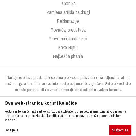
Isporuka
Zamjena artikla za drugi
Reklamacije
Povraćaj sredstava
Pravo na odustajanje
Kako kupiti
Najčešća pitanja
Nastojimo biti što precizniji u opisima proizvoda, prikazima slika i cijenama, ali ne
možemo garantovati da su sve informacije potpune i bez grešaka. Svi proizvodi dio
su naše ponude, ali ne znači da moraju biti dostupni u svakom trenutku.
Ova web-stranica koristi kolačiće
Poštovani korisniče, naš sajt koristi cookies (kolačiće) u cilju poboljšanja korisničkog iskustva.
Ukoliko nastavite da pregledate i koristite našu Internet prodavnicu slažete se sa upotrebom
kolačića.
Slažem se
http://www.kupresak.ba
NB SOFT
Detaljnije
©2026
, Izrada
. Sva prava zadržana.