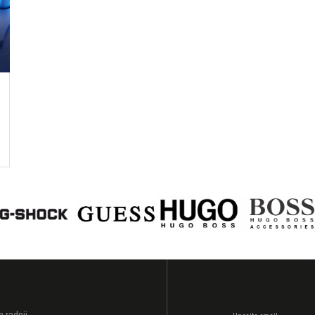
I
h radnji