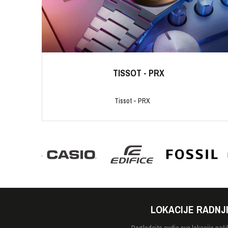
TISSOT - PRX
Tissot - PRX
LOKACIJE RADNJ
Pogledajte
ovdje sve lokacije naši