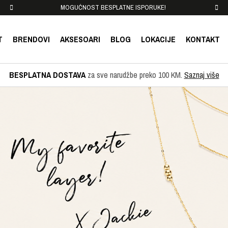
MOGUĆNOST BESPLATNE ISPORUKE!
SIGU
T
BRENDOVI
AKSESOARI
BLOG
LOKACIJE
KONTAKT
BESPLATNA DOSTAVA
za sve narudžbe preko 100 KM.
Saznaj više