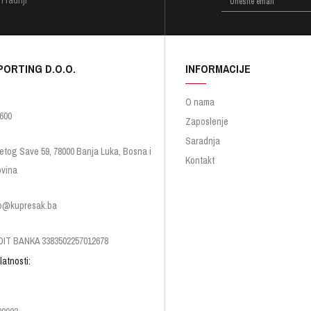
PORTING D.O.O.
INFORMACIJE
O nama
600
Zaposlenje
Saradnja
etog Save 59, 78000 Banja Luka, Bosna i
Kontakt
vina
p@kupresak.ba
IT BANKA 3383502257012678
latnosti: