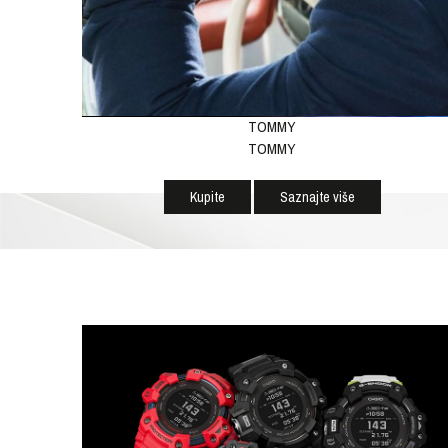
TISSOT
TOMMY
TOMMY
Kupite
Saznajte više