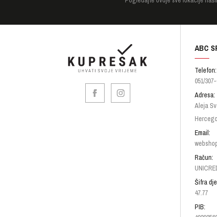
ABC S
Telefon:
051/307-
Adresa:
Aleja Sv
Hercego
Email:
websho
Račun:
UNICRED
Šifra dje
47.77
PIB: