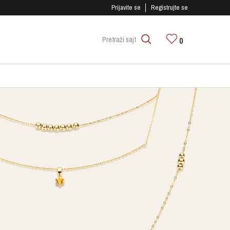
RNO PLAĆANJE PLATNIM KARTICAMA!
Prijavite se
Registrujte se
0
Pretraži sajt