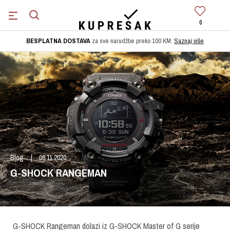
0
BESPLATNA DOSTAVA
za sve narudžbe preko 100 KM.
Saznaj više
Blog
06.11.2020.
G-SHOCK RANGEMAN
G-SHOCK Rangeman dolazi iz G-SHOCK Master of G serije