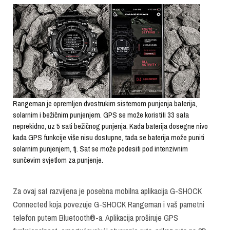
Rangeman je opremljen dvostrukim sistemom punjenja baterija,
solarnim i bežičnim punjenjem. GPS se može koristiti 33 sata
neprekidno, uz 5 sati bežičnog punjenja. Kada baterija dosegne nivo
kada GPS funkcije više nisu dostupne, tada se baterija može puniti
solarnim punjenjem, tj. Sat se može podesiti pod intenzivnim
sunčevim svjetlom za punjenje.
Za ovaj sat razvijena je posebna mobilna aplikacija G-SHOCK
Connected koja povezuje G-SHOCK Rangeman i vaš pametni
telefon putem Bluetooth®-a. Aplikacija proširuje GPS