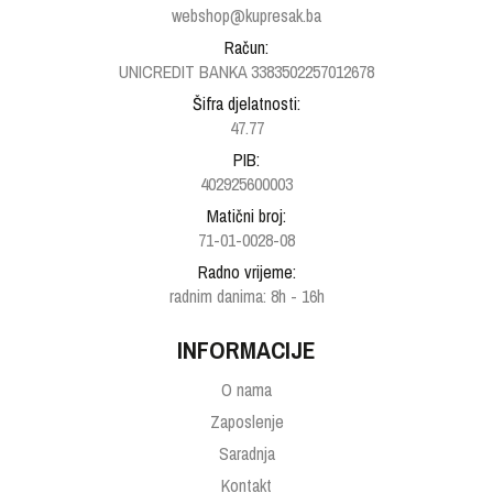
webshop@kupresak.ba
Račun:
UNICREDIT BANKA 3383502257012678
Šifra djelatnosti:
47.77
PIB:
402925600003
Matični broj:
71-01-0028-08
Radno vrijeme:
radnim danima: 8h - 16h
INFORMACIJE
O nama
Zaposlenje
Saradnja
Kontakt