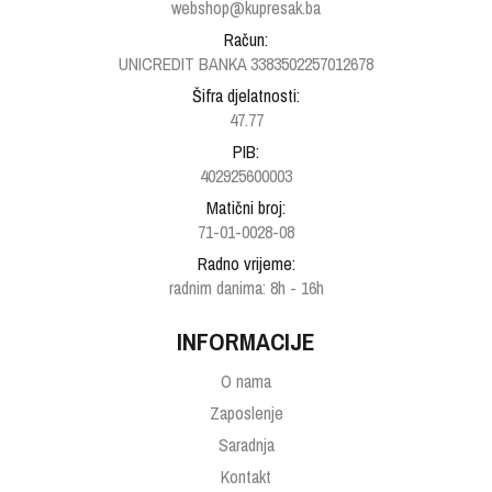
webshop@kupresak.ba
Račun:
UNICREDIT BANKA 3383502257012678
Šifra djelatnosti:
47.77
PIB:
402925600003
Matični broj:
71-01-0028-08
Radno vrijeme:
radnim danima: 8h - 16h
INFORMACIJE
O nama
Zaposlenje
Saradnja
Kontakt