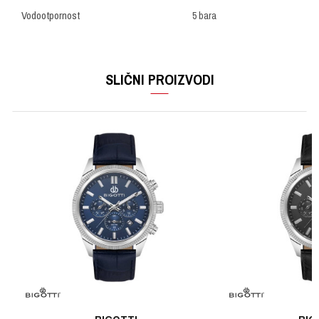
Vodootpornost
5 bara
OSTAVI KOMENTAR
Ime/Nadimak
SLIČNI PROIZVODI
Email
Poruka
POŠALJI