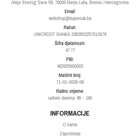
Aleja Svetog Save 59, 78000 Banja Luka, Bosna i Hercegovina
Email:
webshop@kupresak.ba
Račun:
UNICREDIT BANKA 3383502257012678
Šifra djelatnosti:
47.77
PIB:
402925600003
Matični broj:
71-01-0028-08
Radno vrijeme:
radnim danima: 8h - 16h
INFORMACIJE
O nama
Zaposlenje