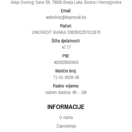
Aleja Svetog Save 59, 78000 Banja Luka, Bosna i Hercegovina
Email:
webshop@kupresak.ba
Račun:
UNICREDIT BANKA 3383502257012678
Šifra djelatnosti:
47.77
PIB:
402925600003
Matični broj:
71-01-0028-08
Radno vrijeme:
radnim danima: 8h - 16h
INFORMACIJE
O nama
Zaposlenje