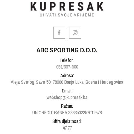
ABC SPORTING D.O.O.
Telefon:
051/307-600
Adresa:
Aleja Svetog Save 59, 78000 Banja Luka, Bosna i Hercegovina
Email:
webshop@kupresak.ba
Račun:
UNICREDIT BANKA 3383502257012678
Šifra djelatnosti:
47.77