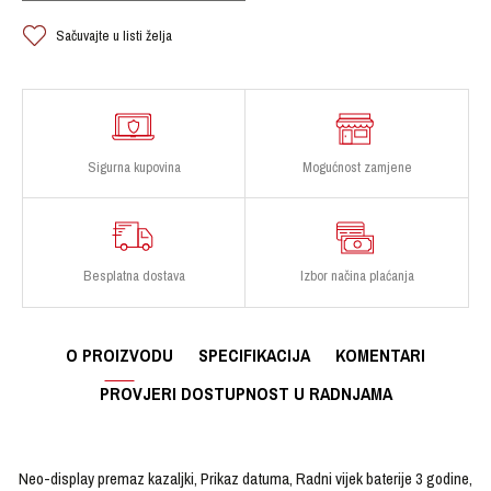
Sačuvajte u listi želja
Sigurna kupovina
Mogućnost zamjene
Besplatna dostava
Izbor načina plaćanja
O PROIZVODU
SPECIFIKACIJA
KOMENTARI
PROVJERI DOSTUPNOST U RADNJAMA
Neo-display premaz kazaljki, Prikaz datuma, Radni vijek baterije 3 godine,