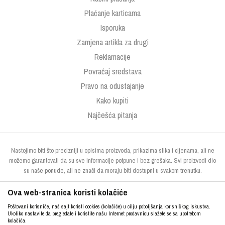
Plaćanje karticama
Isporuka
Zamjena artikla za drugi
Reklamacije
Povraćaj sredstava
Pravo na odustajanje
Kako kupiti
Najčešća pitanja
Nastojimo biti što precizniji u opisima proizvoda, prikazima slika i cijenama, ali ne
možemo garantovati da su sve informacije potpune i bez grešaka. Svi proizvodi dio
su naše ponude, ali ne znači da moraju biti dostupni u svakom trenutku.
Ova web-stranica koristi kolačiće
Poštovani korisniče, naš sajt koristi cookies (kolačiće) u cilju poboljšanja korisničkog iskustva.
Ukoliko nastavite da pregledate i koristite našu Internet prodavnicu slažete se sa upotrebom
kolačića.