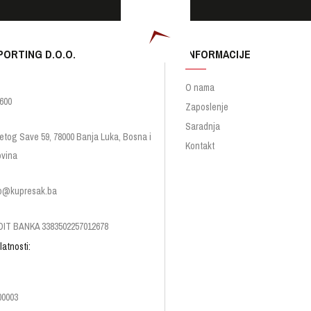
PORTING D.O.O.
INFORMACIJE
O nama
600
Zaposlenje
Saradnja
etog Save 59, 78000 Banja Luka, Bosna i
Kontakt
vina
p@kupresak.ba
IT BANKA 3383502257012678
latnosti:
00003