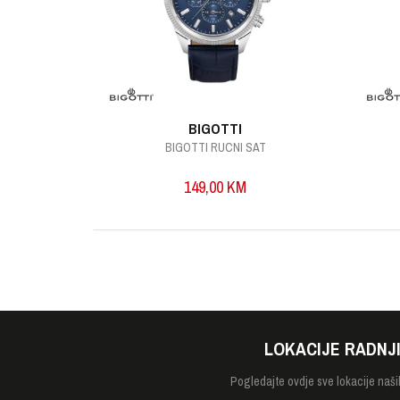
POŠALJI
BIGOTTI
AT
BIGOTTI RUCNI SAT
149,00
KM
LOKACIJE RADNJ
Pogledajte
ovdje sve lokacije naši