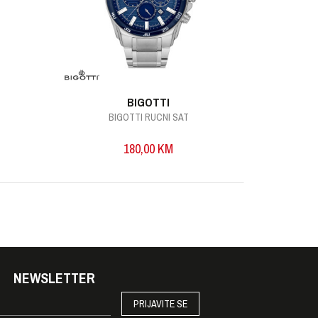
BIGOTTI
BIGOTTI RUCNI SAT
B
180,00
KM
NEWSLETTER
PRIJAVITE SE