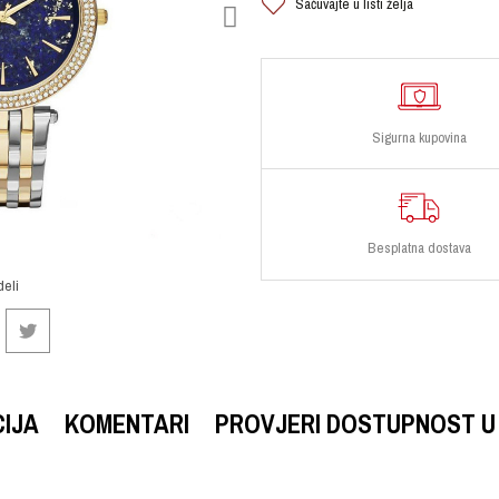
Sačuvajte u listi želja
Sigurna kupovina
Besplatna dostava
deli
CIJA
KOMENTARI
PROVJERI DOSTUPNOST U