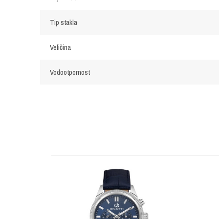
Tip stakla
Veličina
Vodootpornost
OSTAVI KOMENTAR
Ime/Nadimak
Poruka