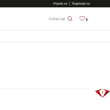
SIGURNO PLAĆANJE PLATNIM KARTICAMA!
Prijavite se
Registrujte se
0
Pretraži sajt