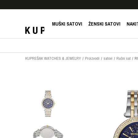
E!
SIGURNO PLAĆANJE PLATNIM KARTICAMA!
MUŠKI SATOVI
ŽENSKI SATOVI
NAKI
KUPREŠAK WATCHES & JEWELRY
Proizvodi
satovi
Ručni sat
R