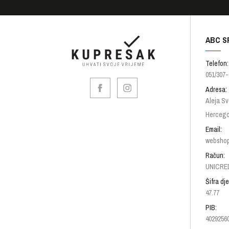
ABC S
Telefon:
051/307-
Adresa:
Aleja Sv
Hercego
Email:
websho
Račun:
UNICRED
Šifra dje
47.77
PIB:
4029256