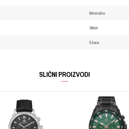
Mineralno
39mm
5 bara
Email
SLIČNI PROIZVODI