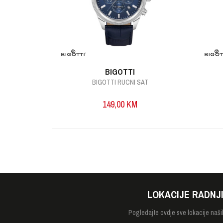
POŠALJI
BIGOTTI
AT
BIGOTTI RUCNI SAT
149,00
KM
LOKACIJE RADNJ
Pogledajte
ovdje sve lokacije naši