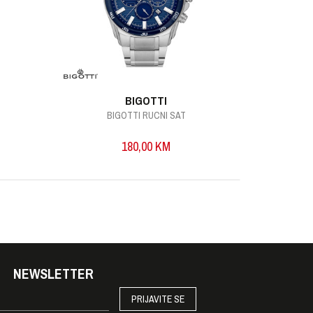
BIGOTTI
BIGOTTI RUCNI SAT
B
180,00
KM
NEWSLETTER
PRIJAVITE SE