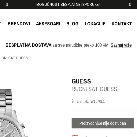
MOGUĆNOST BESPLATNE ISPORUKE!
T
BRENDOVI
AKSESOARI
BLOG
LOKACIJE
KONTAKT
BESPLATNA DOSTAVA
za sve narudžbe preko 100 KM.
Saznaj više
UCNI SAT GUESS
GUESS
RUCNI SAT GUESS
Šifra artikla:
W1070L1
Proizvod više nije dostupan