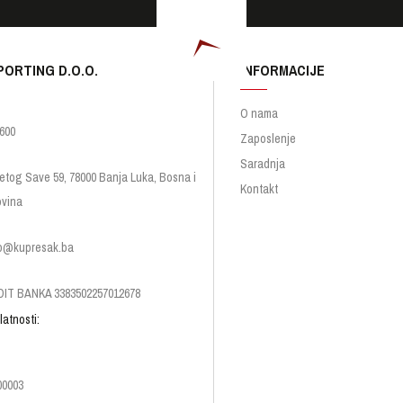
PORTING D.O.O.
INFORMACIJE
O nama
600
Zaposlenje
Saradnja
etog Save 59, 78000 Banja Luka, Bosna i
Kontakt
vina
p@kupresak.ba
IT BANKA 3383502257012678
latnosti:
00003