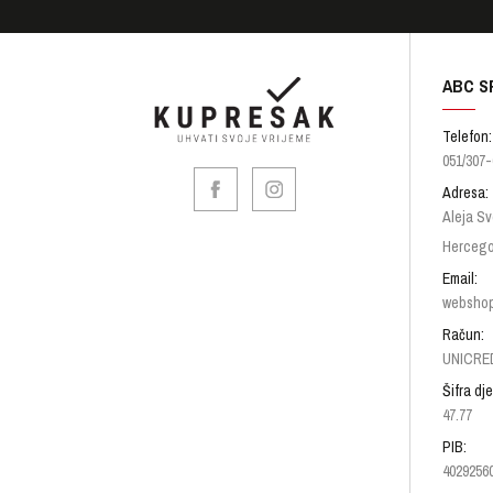
ABC S
Telefon:
051/307-
Adresa:
Aleja Sv
Hercego
Email:
websho
Račun:
UNICRED
Šifra dje
47.77
PIB:
4029256