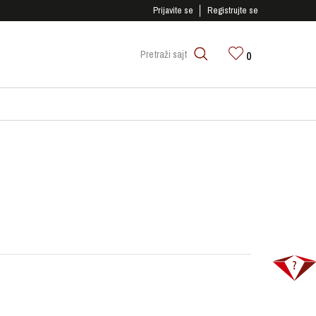
SIGURNO PLAĆANJE PLATNIM KARTICAMA!
Prijavite se
Registrujte se
0
Pretraži sajt