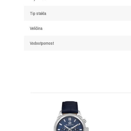
Tip stakla
Veličina
Vodootpornost
OSTAVI KOMENTAR
Ime/Nadimak
Poruka