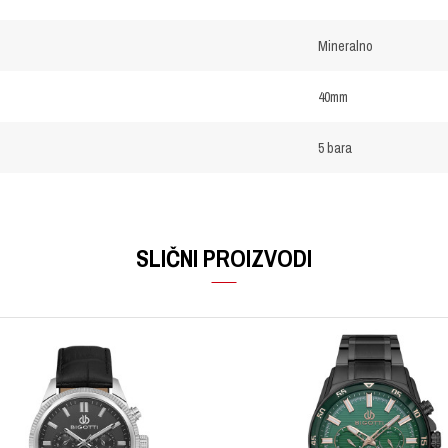
Mineralno
40mm
5 bara
Email
SLIČNI PROIZVODI