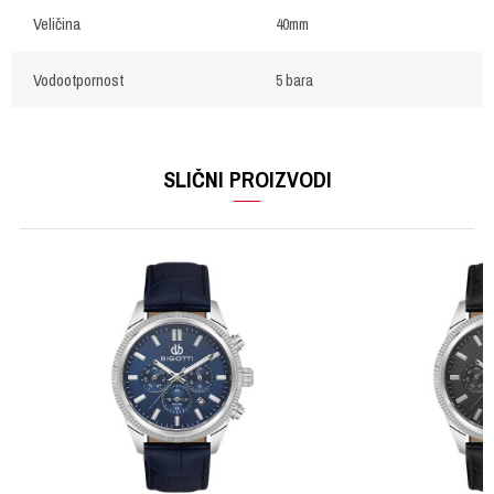
Veličina
40mm
Vodootpornost
5 bara
OSTAVI KOMENTAR
Ime/Nadimak
SLIČNI PROIZVODI
Email
Poruka