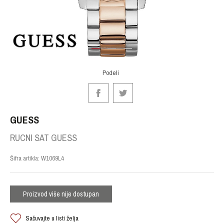
1
2
3
Podeli
GUESS
RUCNI SAT GUESS
Šifra artikla:
W1069L4
Proizvod više nije dostupan
Sačuvajte u listi želja