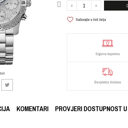
Sačuvajte u listi želja
Sigurna kupovina
deli
Besplatna dostava
CIJA
KOMENTARI
PROVJERI DOSTUPNOST U