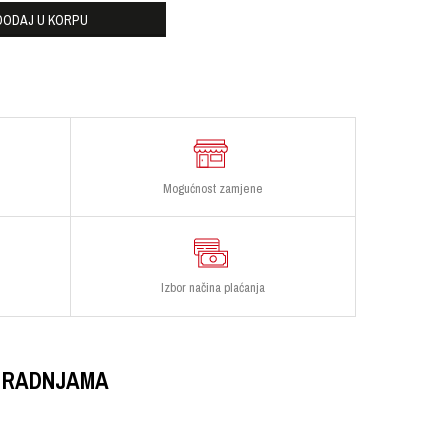
DODAJ U KORPU
Mogućnost zamjene
Izbor načina plaćanja
 RADNJAMA