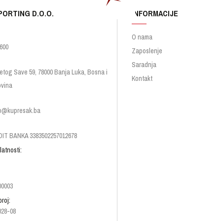
PORTING D.O.O.
INFORMACIJE
O nama
600
Zaposlenje
Saradnja
etog Save 59, 78000 Banja Luka, Bosna i
Kontakt
vina
p@kupresak.ba
IT BANKA 3383502257012678
latnosti:
00003
broj:
028-08