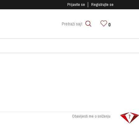
SIGURNO PLAĆANJE PLATNIM KARTICAMA!
Prijavite se
Registrujte se
0
Pretraži sajt
Obavijesti me o sniženju