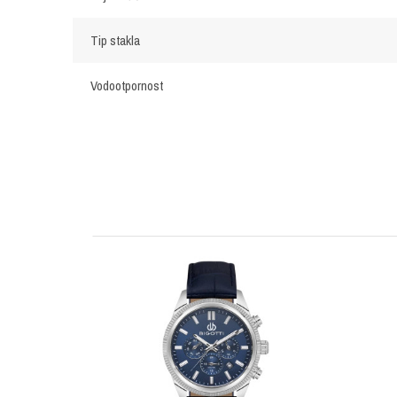
Tip stakla
Vodootpornost
OSTAVI KOMENTAR
Ime/Nadimak
Poruka