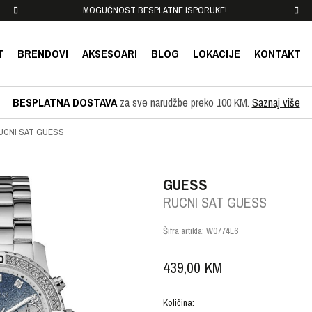
MOGUĆNOST BESPLATNE ISPORUKE!
T
BRENDOVI
AKSESOARI
BLOG
LOKACIJE
KONTAKT
BESPLATNA DOSTAVA
za sve narudžbe preko 100 KM.
Saznaj više
UCNI SAT GUESS
GUESS
RUCNI SAT GUESS
Šifra artikla:
W0774L6
439,00
KM
Količina: