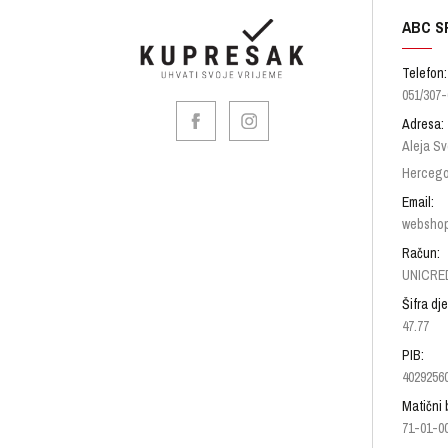
ABC S
Telefon:
051/307-
Adresa:
Aleja Sv
Hercego
Email:
websho
Račun:
UNICRED
Šifra dje
47.77
PIB:
4029256
Matični 
71-01-0