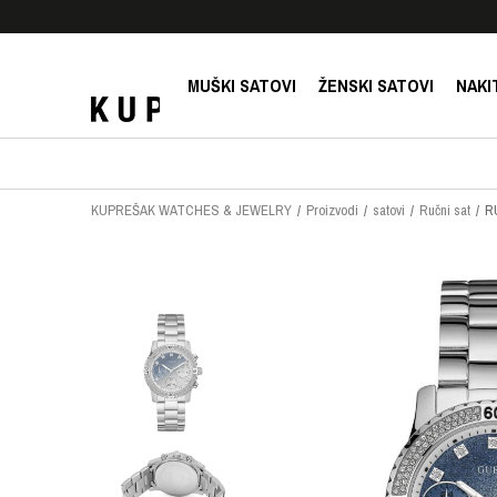
E!
SIGURNO PLAĆANJE PLATNIM KARTICAMA!
MUŠKI SATOVI
ŽENSKI SATOVI
NAKI
KUPREŠAK WATCHES & JEWELRY
Proizvodi
satovi
Ručni sat
R