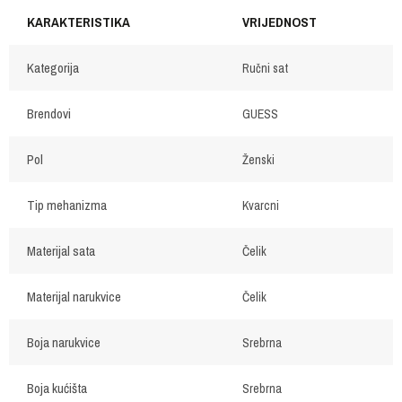
KARAKTERISTIKA
VRIJEDNOST
Kategorija
Ručni sat
Brendovi
GUESS
Pol
Ženski
Tip mehanizma
Kvarcni
Materijal sata
Čelik
Materijal narukvice
Čelik
Boja narukvice
Srebrna
Boja kućišta
Srebrna