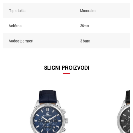
Tip stakla
Mineralno
Veličina
36mm
Vodootpornost
3 bara
OSTAVI KOMENTAR
Ime/Nadimak
SLIČNI PROIZVODI
Email
Poruka