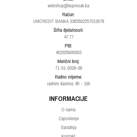
webshop@kupresak.ba
Račun:
UNICREDIT BANKA 3383502257012678
Šifra djelatnosti:
47.77
PIB:
402925600003
Matični broj:
71-01-0028-08
Radno vrijeme:
radnim danima: 8h - 16h
INFORMACIJE
O nama
Zaposlenje
Saradnja
Kontakt