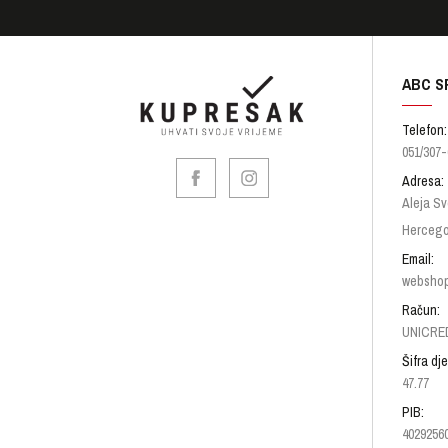
ABC S
Telefon:
051/307-
Adresa:
Aleja Sv
Hercego
Email:
websho
Račun:
UNICRED
Šifra dje
47.77
PIB:
4029256