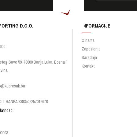
PORTING D.O.O.
INFORMACIJE
O nama
600
Zaposlenje
Saradnja
etog Save 59, 78000 Banja Luka, Bosna i
Kontakt
vina
p@kupresak.ba
IT BANKA 3383502257012678
latnosti:
00003