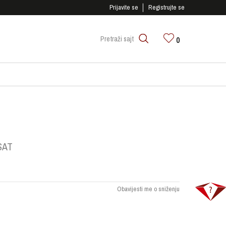
SIGURNO PLAĆANJE PLATNIM KARTICAMA!
Prijavite se
Registrujte se
0
Pretraži sajt
SAT
Obavijesti me o sniženju