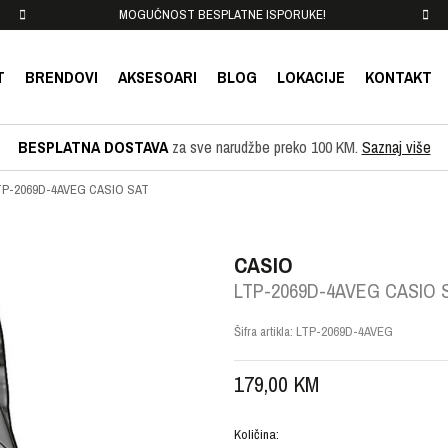
MOGUĆNOST BESPLATNE ISPORUKE!
T
BRENDOVI
AKSESOARI
BLOG
LOKACIJE
KONTAKT
BESPLATNA DOSTAVA
za sve narudžbe preko 100 KM.
Saznaj više
TP-2069D-4AVEG CASIO SAT
CASIO
LTP-2069D-4AVEG CASIO 
Šifra artikla:
LTP-2069D-4AVEG
179,00
KM
Količina: