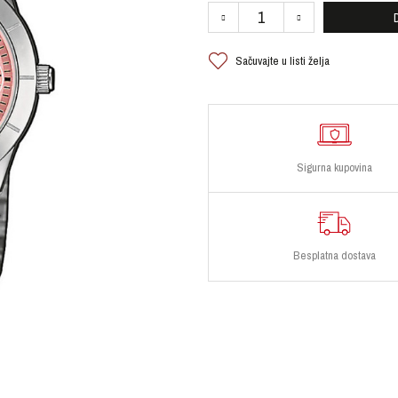
Sačuvajte u listi želja
Sigurna kupovina
Besplatna dostava