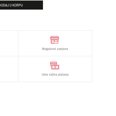
DODAJ U KORPU
Mogućnost zamjene
Izbor načina plaćanja