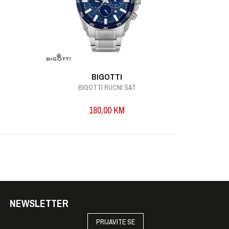
BIGOTTI
BIGOTTI RUCNI SAT
B
180,00
KM
NEWSLETTER
PRIJAVITE SE