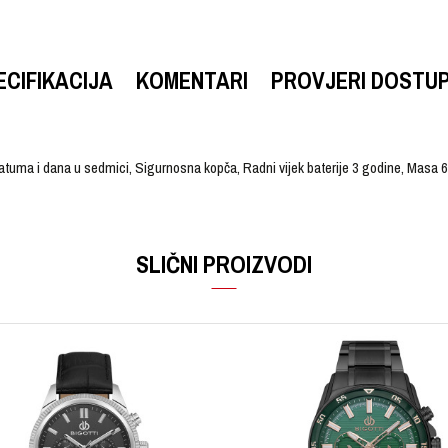
ECIFIKACIJA
KOMENTARI
PROVJERI DOSTU
atuma i dana u sedmici, Sigurnosna kopča, Radni vijek baterije 3 godine, Masa
VRIJEDNOST
Email
Ručni sat
SLIČNI PROIZVODI
CASIO
Ženski
Kvarcni