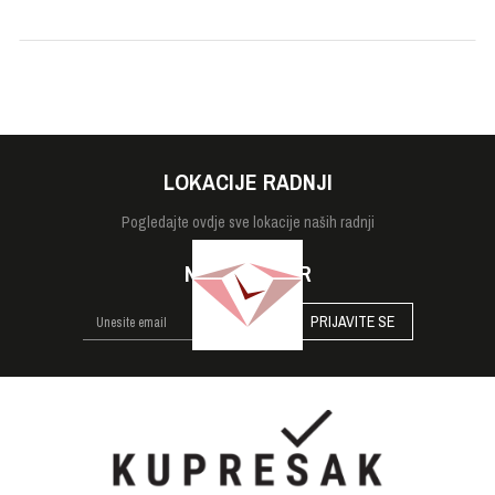
Tip stakla
Mineralno
Veličina
33mm
Vodootpornost
1 bar
LOKACIJE RADNJI
Pogledajte
ovdje sve lokacije naših radnji
NEWSLETTER
PRIJAVITE SE