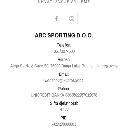
ABC SPORTING D.O.O.
Telefon:
051/307-600
Adresa:
Aleja Svetog Save 59, 78000 Banja Luka, Bosna i Hercegovina
Email:
webshop@kupresak.ba
Račun:
UNICREDIT BANKA 3383502257012678
Šifra djelatnosti:
47.77
PIB:
402925600003