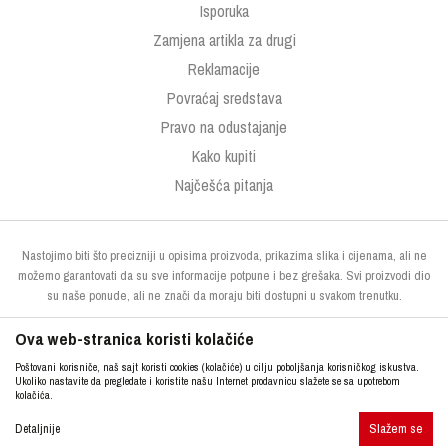
Isporuka
Zamjena artikla za drugi
Reklamacije
Povraćaj sredstava
Pravo na odustajanje
Kako kupiti
Najčešća pitanja
Nastojimo biti što precizniji u opisima proizvoda, prikazima slika i cijenama, ali ne
možemo garantovati da su sve informacije potpune i bez grešaka. Svi proizvodi dio
su naše ponude, ali ne znači da moraju biti dostupni u svakom trenutku.
Ova web-stranica koristi kolačiće
Poštovani korisniče, naš sajt koristi cookies (kolačiće) u cilju poboljšanja korisničkog iskustva.
Ukoliko nastavite da pregledate i koristite našu Internet prodavnicu slažete se sa upotrebom
kolačića.
Slažem se
http://www.kupresak.ba
NB SOFT
Detaljnije
©2026
, Izrada
. Sva prava zadržana.