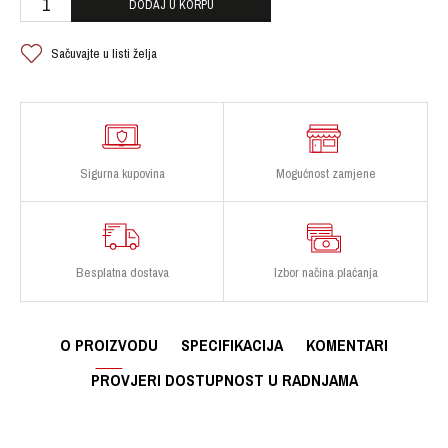
DODAJ U KORPU
Sačuvajte u listi želja
Sigurna kupovina
Mogućnost zamjene
Besplatna dostava
Izbor načina plaćanja
O PROIZVODU
SPECIFIKACIJA
KOMENTARI
PROVJERI DOSTUPNOST U RADNJAMA