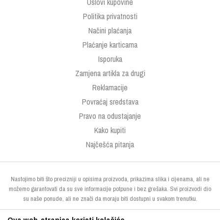
Uslovi kupovine
Politika privatnosti
Načini plaćanja
Plaćanje karticama
Isporuka
Zamjena artikla za drugi
Reklamacije
Povraćaj sredstava
Pravo na odustajanje
Kako kupiti
Najčešća pitanja
Nastojimo biti što precizniji u opisima proizvoda, prikazima slika i cijenama, ali ne
možemo garantovati da su sve informacije potpune i bez grešaka. Svi proizvodi dio
su naše ponude, ali ne znači da moraju biti dostupni u svakom trenutku.
Ova web-stranica koristi kolačiće