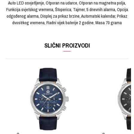
Auto LED osvjetljenje, Otporan na udarce, Otporan na magnetna polja,
Funkcija svjetskog vremena, Štoperica, Tajmer, 5 dnevnih alarma, Opcija
odgođenog alarma, Displej za prikaz brzine, Automatski kalendar, Prikaz
dvostrkog vremena, Radni vijek baterije 2 godine, Masa 70 grama
OSTAVI KOMENTAR
KARAKTERISTIKA
VRIJEDNOST
Ime/Nadimak
SLIČNI PROIZVODI
Kategorija
Ručni sat
Brendovi
G-SHOCK
Email
Pol
Muški
Tip mehanizma
Kvarcni
Poruka
Materijal sata
Kaučuk
Materijal narukvice
Kaučuk