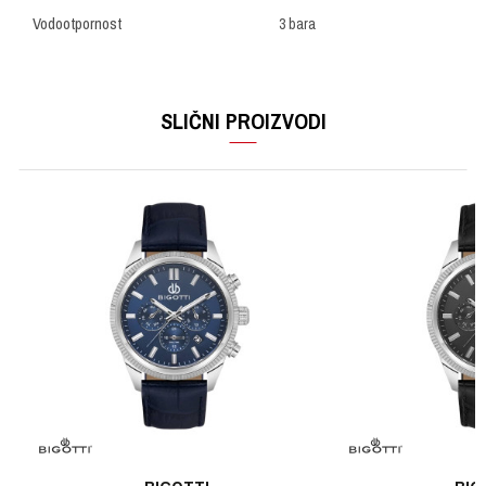
Vodootpornost
3 bara
OSTAVI KOMENTAR
Ime/Nadimak
SLIČNI PROIZVODI
Email
Poruka
POŠALJI