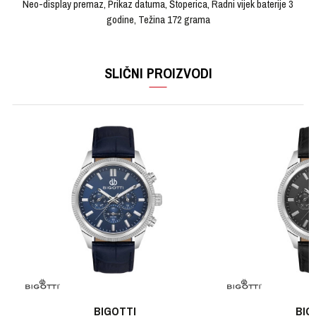
Neo-display premaz, Prikaz datuma, Štoperica, Radni vijek baterije 3
godine, Težina 172 grama
OSTAVI KOMENTAR
KARAKTERISTIKA
VRIJEDNOST
Ime/Nadimak
SLIČNI PROIZVODI
Kategorija
Ručni sat
Brendovi
EDIFICE
Email
Pol
Muški
Materijal sata
Čelik
Poruka
Materijal narukvice
Kaučuk
Boja narukvice
Crna
Boja kućišta
Srebrna
POŠALJI
BIGOTTI
BIG