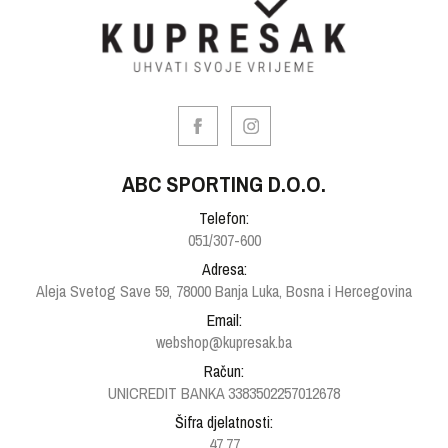
ABC SPORTING D.O.O.
Telefon:
051/307-600
Adresa:
Aleja Svetog Save 59, 78000 Banja Luka, Bosna i Hercegovina
Email:
webshop@kupresak.ba
Račun:
UNICREDIT BANKA 3383502257012678
Šifra djelatnosti:
47.77