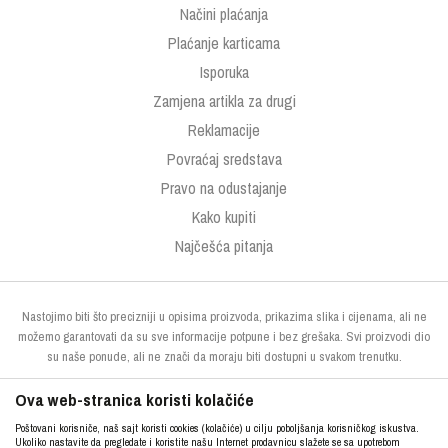
Načini plaćanja
Plaćanje karticama
Isporuka
Zamjena artikla za drugi
Reklamacije
Povraćaj sredstava
Pravo na odustajanje
Kako kupiti
Najčešća pitanja
Nastojimo biti što precizniji u opisima proizvoda, prikazima slika i cijenama, ali ne
možemo garantovati da su sve informacije potpune i bez grešaka. Svi proizvodi dio
su naše ponude, ali ne znači da moraju biti dostupni u svakom trenutku.
Ova web-stranica koristi kolačiće
Poštovani korisniče, naš sajt koristi cookies (kolačiće) u cilju poboljšanja korisničkog iskustva.
Ukoliko nastavite da pregledate i koristite našu Internet prodavnicu slažete se sa upotrebom