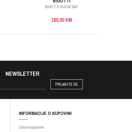
BIGOTTI
BIGOTTI RUCNI SAT
B
180,00
KM
NEWSLETTER
PRIJAVITE SE
INFORMACIJE O KUPOVINI
Uslovi kupovine