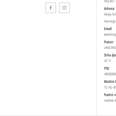
051/307-
Adresa:
Aleja Sv
Hercego
Email:
websho
Račun:
UNICRED
Šifra dje
47.77
PIB:
4029256
Matični 
71-01-0
Radno v
radnim d