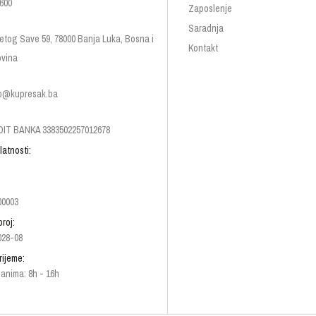
600
Zaposlenje
Saradnja
etog Save 59, 78000 Banja Luka, Bosna i
Kontakt
vina
p@kupresak.ba
IT BANKA 3383502257012678
latnosti:
00003
broj:
028-08
rijeme:
anima: 8h - 16h