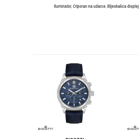
Iluminator, Otporan na udarce, Bljeskalica disple
OSTAVI KOMENTAR
KARAKTERISTIKA
Ime/Nadimak
Kategorija
Brendovi
Pol
Poruka
Materijal sata
Materijal narukvice
Boja narukvice
POŠALJI
Boja kućišta