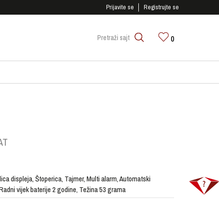
SIGURNO PLAĆANJE PLATNIM KARTICAMA!
Prijavite se
Registrujte se
0
Pretraži sajt
AT
lica displeja, Štoperica, Tajmer, Multi alarm, Automatski
Radni vijek baterije 2 godine, Težina 53 grama