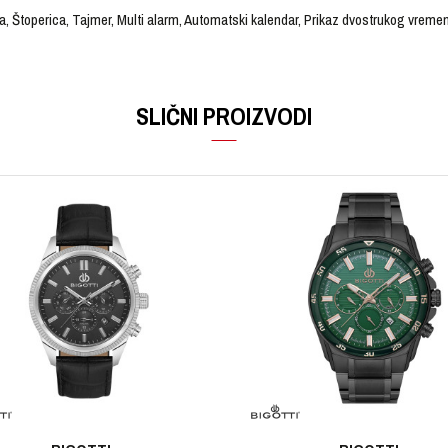
ja, Štoperica, Tajmer, Multi alarm, Automatski kalendar, Prikaz dvostrukog vreme
VRIJEDNOST
Email
Ručni sat
SLIČNI PROIZVODI
G-SHOCK
Muški
Kaučuk
Kaučuk
Bijela
Bijela