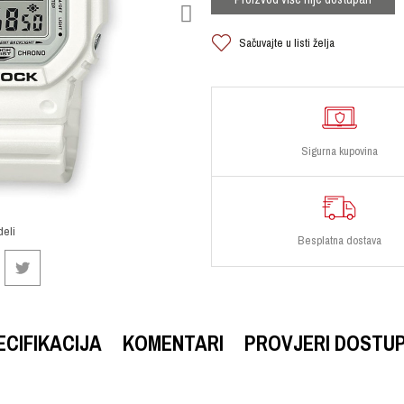
Sačuvajte u listi želja
Sigurna kupovina
deli
Besplatna dostava
ECIFIKACIJA
KOMENTARI
PROVJERI DOSTU