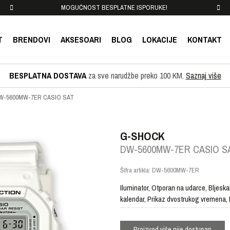
MOGUĆNOST BESPLATNE ISPORUKE!
T
BRENDOVI
AKSESOARI
BLOG
LOKACIJE
KONTAKT
BESPLATNA DOSTAVA
za sve narudžbe preko 100 KM.
Saznaj više
W-5600MW-7ER CASIO SAT
G-SHOCK
DW-5600MW-7ER CASIO S
Šifra artikla:
DW-5600MW-7ER
Iluminator, Otporan na udarce, Bljeska
kalendar, Prikaz dvostrukog vremena, 
Proizvod više nije dostupan