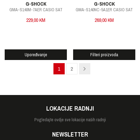
G-SHOCK
G-SHOCK
GMA-S140M-7AER CASIO SAT
GMA-S140NC-5A1ER CASIO SAT
229,00
KM
269,00
KM
Upoređivanje
Filteri proizvoda
1
2
LOKACIJE RADNJI
Pogledajte
ovdje sve lokacije naših radnji
NEWSLETTER