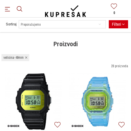
0
BESPLATNA DOSTAVA
za sve narudžbe preko 100 KM.
Saznaj više
Filteri
Sortiraj
Proizvodi
velicina-49mm
28 proizvoda