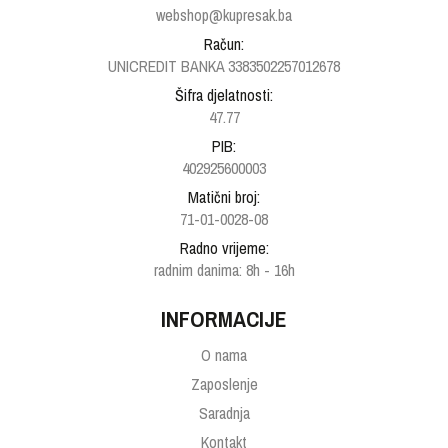
webshop@kupresak.ba
Račun:
UNICREDIT BANKA 3383502257012678
Šifra djelatnosti:
47.77
PIB:
402925600003
Matični broj:
71-01-0028-08
Radno vrijeme:
radnim danima: 8h - 16h
INFORMACIJE
O nama
Zaposlenje
Saradnja
Kontakt