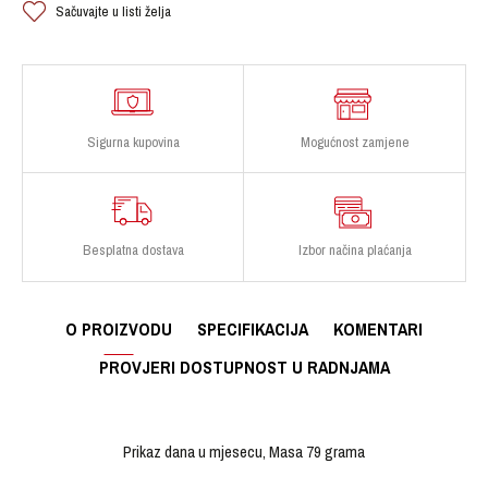
Sačuvajte u listi želja
Sigurna kupovina
Mogućnost zamjene
Besplatna dostava
Izbor načina plaćanja
O PROIZVODU
SPECIFIKACIJA
KOMENTARI
PROVJERI DOSTUPNOST U RADNJAMA
Prikaz dana u mjesecu, Masa 79 grama