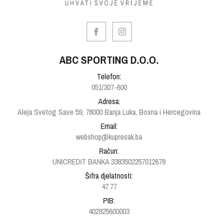
ABC SPORTING D.O.O.
Telefon:
051/307-600
Adresa:
Aleja Svetog Save 59, 78000 Banja Luka, Bosna i Hercegovina
Email:
webshop@kupresak.ba
Račun:
UNICREDIT BANKA 3383502257012678
Šifra djelatnosti:
47.77
PIB:
402925600003