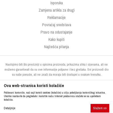
Isporuka
Zamjena artikla za drugi
Reklamacije
Povraćaj sredstava
Pravo na odustajanje
Kako kupiti
Najčešća pitanja
Nastojimo biti što precizniji u opisima proizvoda, prikazima slika i cijenama, ali ne
možemo garantovati da su sve informacije potpune i bez grešaka. Svi proizvodi dio
su naše ponude, ali ne znači da moraju biti dostupni u svakom trenutku.
Ova web-stranica koristi kolačiće
Poštovani korisniče, naš sajt koristi cookies (kolačiće) u cilju poboljšanja korisničkog iskustva.
Ukoliko nastavite da pregledate i koristite našu Internet prodavnicu slažete se sa upotrebom
kolačića.
Slažem se
http://www.kupresak.ba
NB SOFT
Detaljnije
©2026
, Izrada
. Sva prava zadržana.