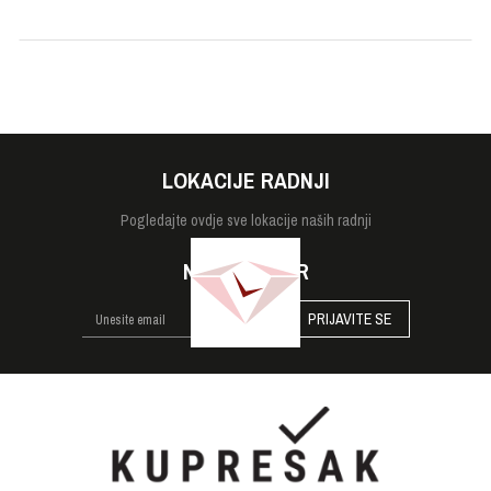
Tip stakla
Safirno
Veličina
42mm
Vodootpornost
5 bara
LOKACIJE RADNJI
Pogledajte
ovdje sve lokacije naših radnji
NEWSLETTER
PRIJAVITE SE