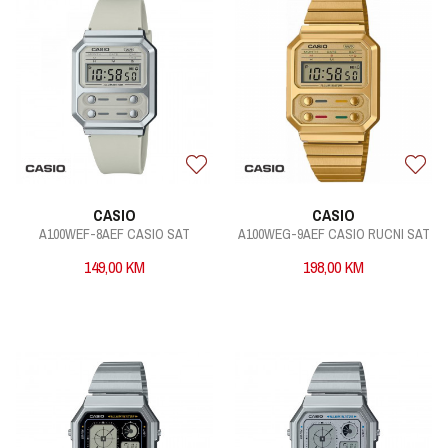
CASIO
CASIO
A100WEF-8AEF CASIO SAT
A100WEG-9AEF CASIO RUCNI SAT
149,00
KM
198,00
KM