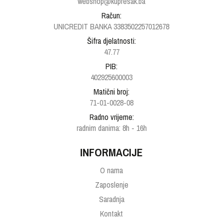
webshop@kupresak.ba
Račun:
UNICREDIT BANKA 3383502257012678
Šifra djelatnosti:
47.77
PIB:
402925600003
Matični broj:
71-01-0028-08
Radno vrijeme:
radnim danima: 8h - 16h
INFORMACIJE
O nama
Zaposlenje
Saradnja
Kontakt