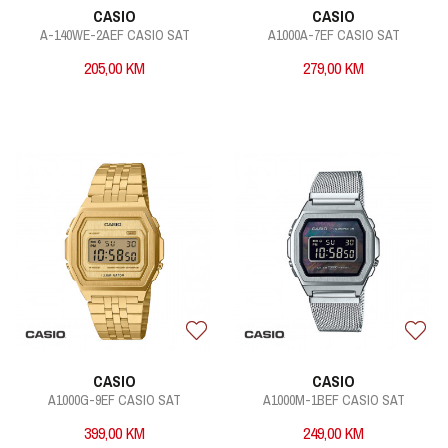
CASIO
CASIO
A-140WE-2AEF CASIO SAT
A1000A-7EF CASIO SAT
205,00
KM
279,00
KM
CASIO
CASIO
A1000G-9EF CASIO SAT
A1000M-1BEF CASIO SAT
399,00
KM
249,00
KM