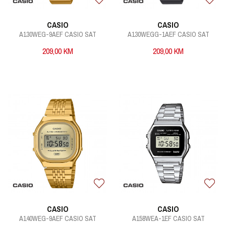
CASIO
CASIO
A130WEG-9AEF CASIO SAT
A130WEGG-1AEF CASIO SAT
209,00
KM
209,00
KM
CASIO
CASIO
A140WEG-9AEF CASIO SAT
A158WEA-1EF CASIO SAT