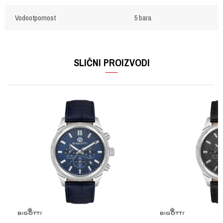
Vodootpornost
5 bara
OSTAVI KOMENTAR
Ime/Nadimak
SLIČNI PROIZVODI
Email
Poruka