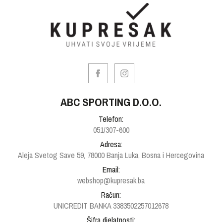
ABC SPORTING D.O.O.
Telefon:
051/307-600
Adresa:
Aleja Svetog Save 59, 78000 Banja Luka, Bosna i Hercegovina
Email:
webshop@kupresak.ba
Račun:
UNICREDIT BANKA 3383502257012678
Šifra djelatnosti: