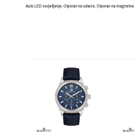
Auto LED osvjetljenje, Otporan na udarce, Otporan na magnetna p
OSTAVI KOMENTAR
KARAKTERISTIKA
Ime/Nadimak
Kategorija
Brendovi
Pol
Poruka
Tip mehanizma
Materijal sata
Materijal narukvice
POŠALJI
Boja narukvice