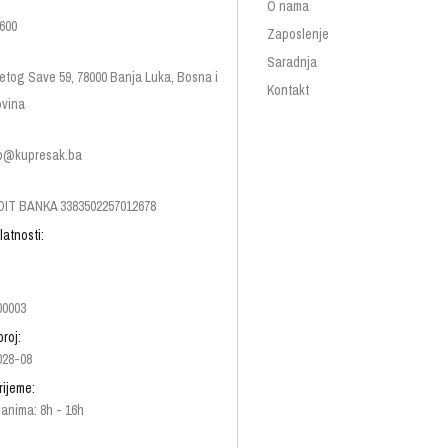
O nama
600
Zaposlenje
Saradnja
etog Save 59, 78000 Banja Luka, Bosna i
Kontakt
vina
p@kupresak.ba
IT BANKA 3383502257012678
latnosti:
00003
broj:
028-08
rijeme:
anima: 8h - 16h