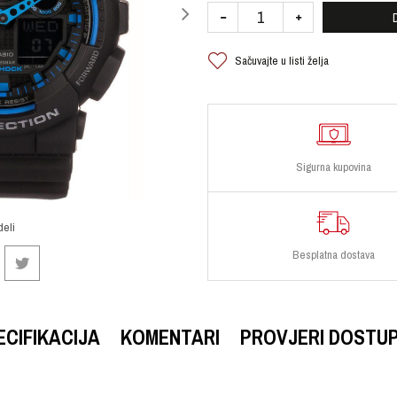
Sačuvajte u listi želja
Sigurna kupovina
deli
Besplatna dostava
ECIFIKACIJA
KOMENTARI
PROVJERI DOSTU