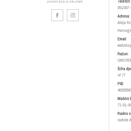
Telefon:
051/307-
Adresa:
Aleja Sv
Hercego
Email:
websho
Račun:
UNICRED
Šifra dje
47.77
PIB:
4029256
Matični 
71-01-0
Radno v
radnim d