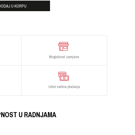
DODAJ U KORPU
Mogućnost zamjene
Izbor načina plaćanja
PNOST U RADNJAMA