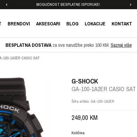
MOGUĆNOST BESPLATNE ISPORUKE!
T
BRENDOVI
AKSESOARI
BLOG
LOKACIJE
KONTAKT
BESPLATNA DOSTAVA
za sve narudžbe preko 100 KM.
Saznaj više
A-100-1A2ER CASIO SAT
G-SHOCK
GA-100-1A2ER CASIO SAT
Šifra artikla:
GA-100-1A2ER
249,00
KM
Količina: