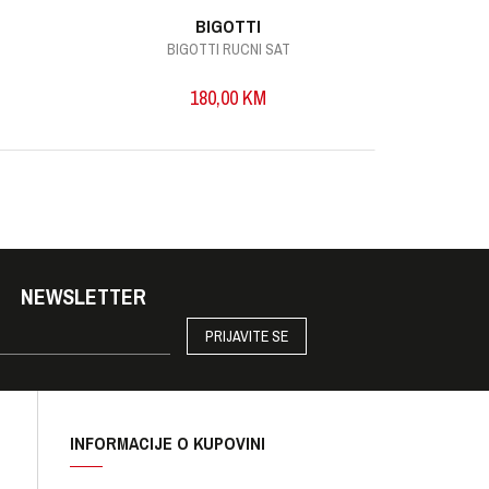
BIGOTTI
BIGOTTI RUCNI SAT
B
180,00
KM
NEWSLETTER
PRIJAVITE SE
INFORMACIJE O KUPOVINI