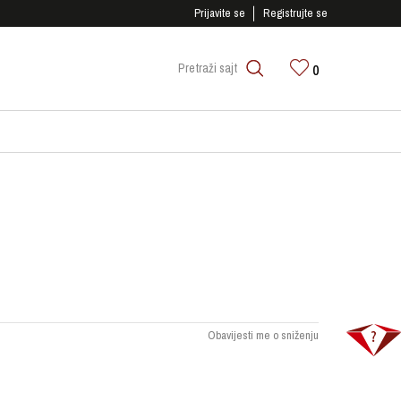
SIGURNO PLAĆANJE PLATNIM KARTICAMA!
Prijavite se
Registrujte se
0
Pretraži sajt
Obavijesti me o sniženju